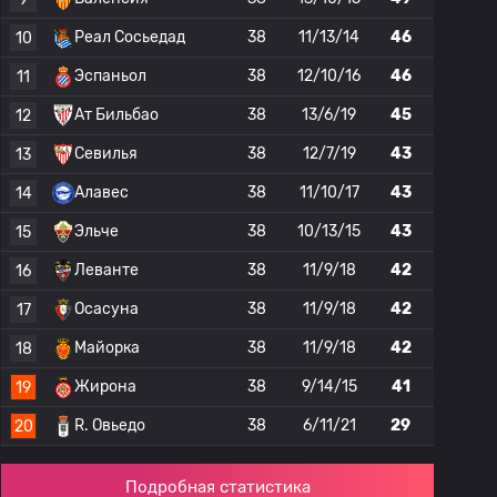
Реал Сосьедад
38
11/13/14
46
10
Эспаньол
38
12/10/16
46
11
Ат Бильбао
38
13/6/19
45
12
Севилья
38
12/7/19
43
13
Алавес
38
11/10/17
43
14
Эльче
38
10/13/15
43
15
Леванте
38
11/9/18
42
16
Осасуна
38
11/9/18
42
17
Майорка
38
11/9/18
42
18
Жирона
38
9/14/15
41
19
R. Овьедо
38
6/11/21
29
20
Подробная статистика