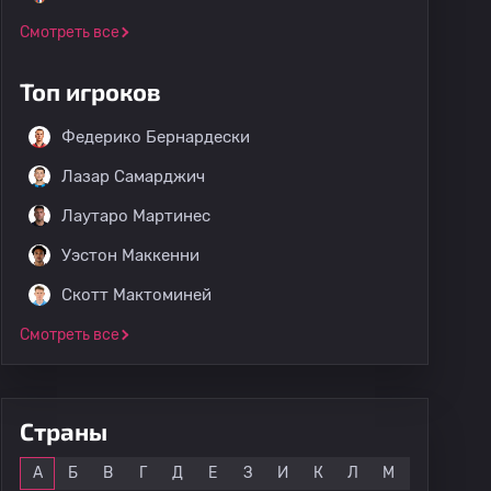
Смотреть все
Топ игроков
Федерико Бернардески
Лазар Самарджич
Лаутаро Мартинес
Уэстон Маккенни
Скотт Мактоминей
Смотреть все
Страны
Все
А
Б
В
Г
Д
Е
З
И
К
Л
М
Н
О