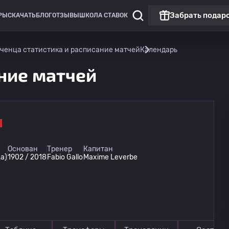
Забрать подар
РЫ
СКАЧАТЬ
БЛОГ
ОТЗЫВЫ
ШКОЛА СТАВОК
иченца статистика и расписание матчей
Календарь
ание матчей
Основан
Тренер
Капитан
а)
1902 / 2018
Fabio Gallo
Maxime Leverbe