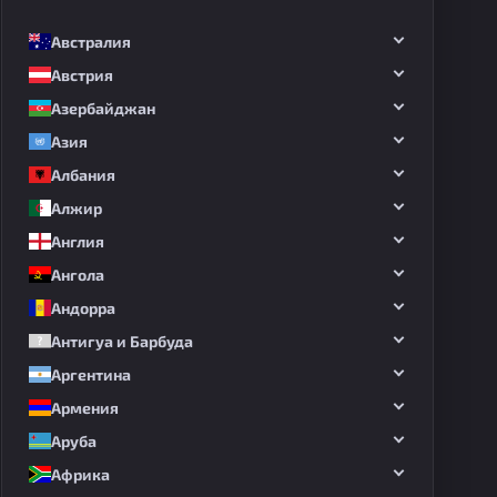
Австралия
Австрия
Азербайджан
Азия
Албания
Алжир
Англия
Ангола
Андорра
Антигуа и Барбуда
Аргентина
Армения
Аруба
Африка