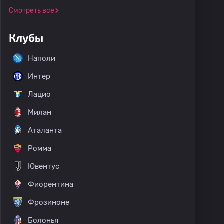
Смотреть все
Клубы
Наполи
Интер
Лацио
Милан
Аталанта
Ромма
Ювентус
Фиорентина
Фрозиноне
Болонья