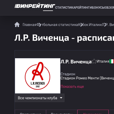
СТАТИСТИКА
РЕЙТИНГИ
БОНУСЫ
ОБЗО
СПОРТИВНАЯ СТАТИСТИКА
Главная
Футбольная статистика
Кубок Италии
Л.Р. В
Л.Р. Виченца - распис
Л.Р. Виченца
Италия
Стадион
Стадион Ромео Менти (Виченц
Показать еще
Все чемпионаты клуба