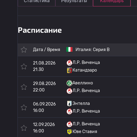
Статистика
Результаты
Календарь
Расписание
Дата / Время
Италия:
Серия B
Л.Р. Виченца
21.08.2026
21:30
Катандзаро
Авеллино
29.08.2026
22:00
Л.Р. Виченца
Энтелла
06.09.2026
16:00
Л.Р. Виченца
Л.Р. Виченца
12.09.2026
16:00
Юве Ставия