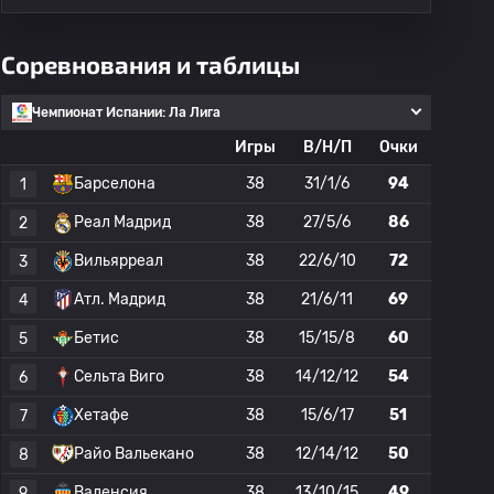
Соревнования и таблицы
Чемпионат Испании: Ла Лига
Игры
В/Н/П
Очки
Барселона
38
31/1/6
94
1
Реал Мадрид
38
27/5/6
86
2
Вильярреал
38
22/6/10
72
3
Атл. Мадрид
38
21/6/11
69
4
Бетис
38
15/15/8
60
5
Сельта Виго
38
14/12/12
54
6
Хетафе
38
15/6/17
51
7
Райо Вальекано
38
12/14/12
50
8
Валенсия
38
13/10/15
49
9