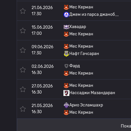
Мес Керман
21.06.2026
17:30
Джем из парса джаноб
Хавадар
15.06.2026
17:00
Мес Керман
Мес Керман
09.06.2026
17:30
Нафт Гачсаран
Фард
02.06.2026
16:30
Мес Керман
Мес Керман
27.05.2026
16:30
Нассаджи Мазандаран
Арио Эсламшахр
21.05.2026
16:30
Мес Керман
Пока