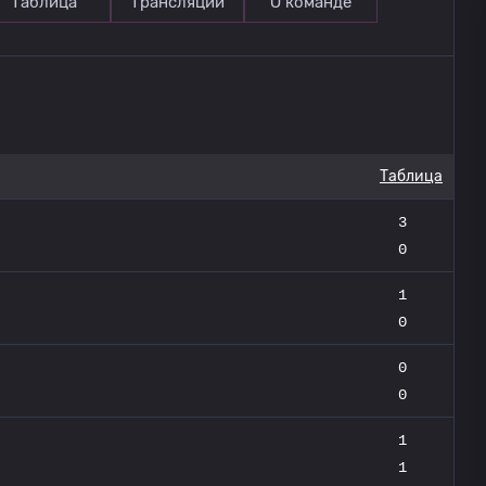
Таблица
Трансляции
О команде
Таблица
3
0
1
0
0
0
1
1