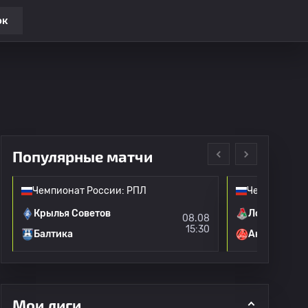
ок
Популярные матчи
Чемпионат России: РПЛ
Чемпионат Р
Крылья Советов
Локомотив 
08.08
15:30
Балтика
Акрон
Мои лиги