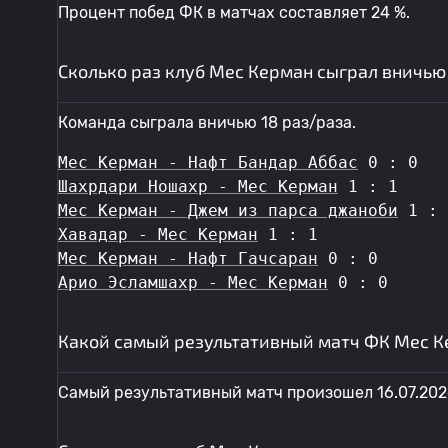
Процент побед ФК в матчах составляет 24 %.
Сколько раз клуб Мес Керман сыграл вничью
Команда сыграла вничью 18 раз/раза.
Мес Керман - Нафт Бандар Аббас
 0 : 0
Шахрдари Ношахр - Мес Керман
 1 : 1
Мес Керман - Джем из парса джаноби
 1 : 
Хавадар - Мес Керман
 1 : 1
Мес Керман - Нафт Гачсаран
 0 : 0
Арио Эсламшахр - Мес Керман
 0 : 0
Какой самый результативный матч ФК Мес К
Самый результативный матч произошел 16.07.20