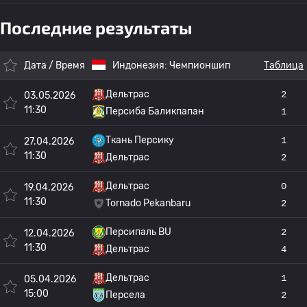
Последние результаты
Дата / Время
Индонезия:
Чемпионшип
Таблица
Дельтрас
2
03.05.2026
11:30
Персиба Баликпапан
1
Ткань Персику
1
27.04.2026
11:30
Дельтрас
2
Дельтрас
0
19.04.2026
11:30
Tornado Pekanbaru
2
Персипаль BU
2
12.04.2026
11:30
Дельтрас
4
Дельтрас
1
05.04.2026
15:00
Персела
2