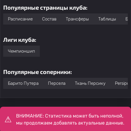
Популярные страницы клуба:
Расписание
Состав
Трансферы
Таблицы
Бо
Лиги клуба:
Чемпионшип
Популярные соперники:
Барито Путера
Персела
Ткань Персику
Persipu
ВНИМАНИЕ: Статистика может быть неполной,
мы продолжаем добавлять актуальные данные.