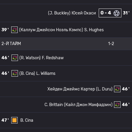
0 - 4
(J. Buckley)
Юсей Охаси
31 '
39 '
(Каллум Джейсон Ноэль Кэмпс)
S. Hughes
2-Й ТАЙМ
1-2
46 '
(R. Watson)
F. Redshaw
46 '
(B. Cina)
L. Williams
Хейден Джеймс Картер
(L. Duru)
46 '
C. Brittain
(Кайл Джон Макфадзин)
46 '
47 '
B. Cina