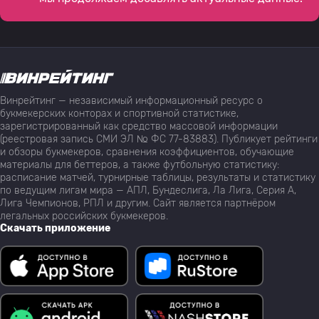
Винрейтинг — независимый информационный ресурс о
букмекерских конторах и спортивной статистике,
зарегистрированный как средство массовой информации
(реестровая запись СМИ ЭЛ № ФС 77-83883). Публикует рейтинги
и обзоры букмекеров, сравнения коэффициентов, обучающие
материалы для беттеров, а также футбольную статистику:
расписание матчей, турнирные таблицы, результаты и статистику
по ведущим лигам мира — АПЛ, Бундеслига, Ла Лига, Серия А,
Лига Чемпионов, РПЛ и другим. Сайт является партнёром
легальных российских букмекеров.
Скачать приложение