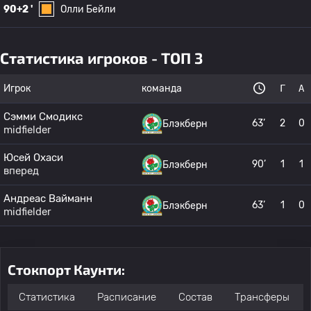
90+2 '
Олли Бейли
Статистика игроков - ТОП 3
Игрок
команда
Г
А
Сэмми Смодикс
63’
2
0
Блэкберн
midfielder
Юсей Охаси
90’
1
1
Блэкберн
вперед
Андреас Вайманн
63’
1
0
Блэкберн
midfielder
Стокпорт Каунти:
Статистика
Расписание
Состав
Трансферы