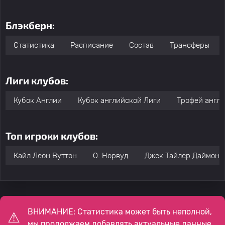
Блэкберн:
Статистика
Расписание
Состав
Трансферы
Лиги клубов:
Кубок Англии
Кубок английской Лиги
Трофей англи
Топ игроки клубов:
Кайл Леон Вуттон
O. Норвуд
Джек Тайлер Даймонд
ВНИМАНИЕ: Статистика может быть неполной,
мы продолжаем добавлять актуальные данные.