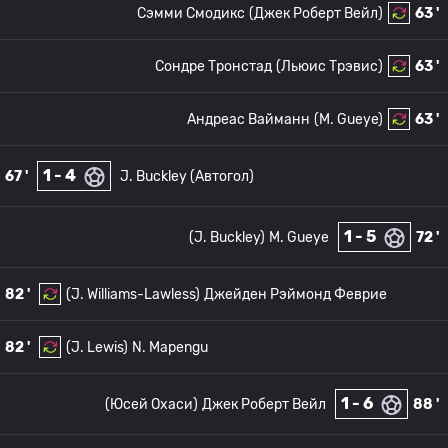
Сэмми Смодикс
(Джек Роберт Вейл)
63 '
Сондре Тронстад
(Льюис Трэвис)
63 '
Андреас Вайманн
(M. Gueye)
63 '
1 - 4
67 '
J. Buckley (Автогол)
1 - 5
(J. Buckley)
M. Gueye
72 '
82 '
(J. Williams-Lawless)
Джейден Рэймонд Феврие
82 '
(J. Lewis)
N. Mapengu
1 - 6
(Юсей Охаси)
Джек Роберт Вейл
88 '