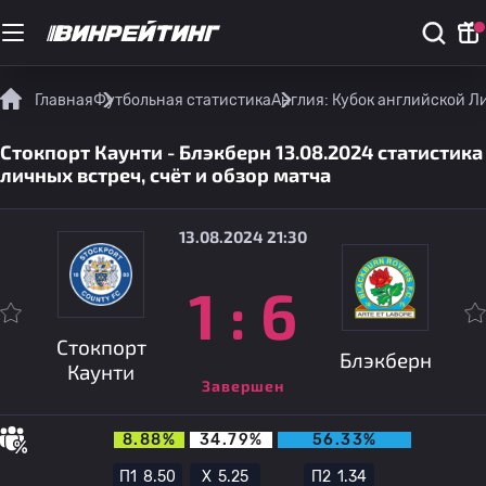
Главная
Футбольная статистика
Англия: Кубок английской Л
Стокпорт Каунти - Блэкберн 13.08.2024 статистика
личных встреч, счёт и обзор матча
13.08.2024 21:30
1
:
6
Стокпорт
Блэкберн
Каунти
Завершен
8.88%
34.79%
56.33%
П1
8.50
Х
5.25
П2
1.34