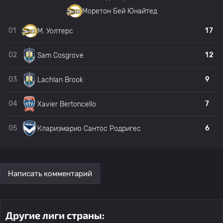
Моретон Бей Юнайтед
01
17
M. Уолтерс
02
12
Sam Cosgrove
03
9
Lachlan Brook
04
7
Xavier Bertoncello
05
6
Кларизмарио Сантос Родригес
Написать комментарий
Другие лиги страны: