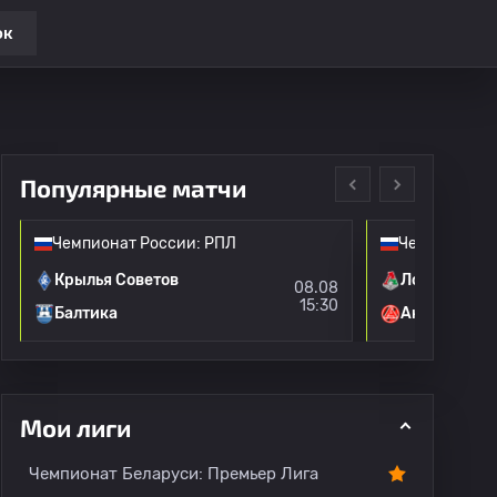
ок
Популярные матчи
Чемпионат России: РПЛ
Чемпионат Р
Крылья Советов
Локомотив 
08.08
15:30
Балтика
Акрон
Мои лиги
и
Переходы
Все игроки
Чемпионат Беларуси: Премьер Лига