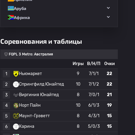
Аруба
Африка
Соревнования и таблицы
FQPL 3 Metro: Австралия
Игры
В/Н/П
Очки
Ньюмаркет
9
7/1/1
22
1
Спрингфилд Юнайтед
10
7/1/2
22
2
ПЛ: Северный Новый Южный Уэльс
НПЛ: Виктория
НПЛ
Виргиния Юнайтед
8
7/0/1
21
3
Норт Пайн
10
6/1/3
19
4
Маунт-Грэветт
8
4/3/1
15
5
тт
Карина
Айпсвич Найтс
Ёронга Иглс
Редклиф
Карина
8
5/0/3
15
6