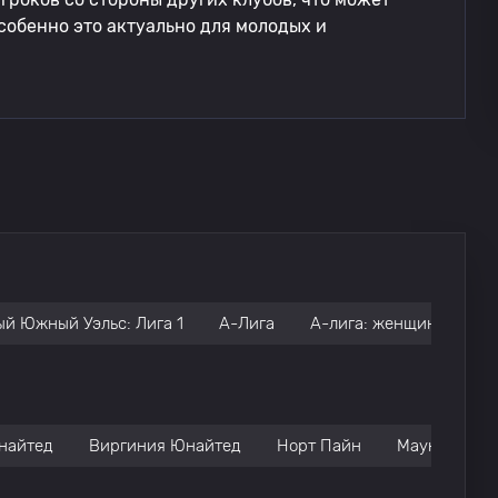
обенно это актуально для молодых и
й Южный Уэльс: Лига 1
А-Лига
А-лига: женщины
Н
найтед
Виргиния Юнайтед
Норт Пайн
Маунт-Грэве