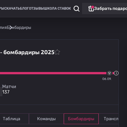
Забрать подар
РЫ
СКАЧАТЬ
БЛОГ
ОТЗЫВЫ
ШКОЛА СТАВОК
алия
Бомбардиры
я - бомбардиры 2025
Лига Европы
Омония
13.08
20:00
06.09.
Линкольн Ред Импс
Матчи
137
Таблица
Команды
Бомбардиры
Трансляци