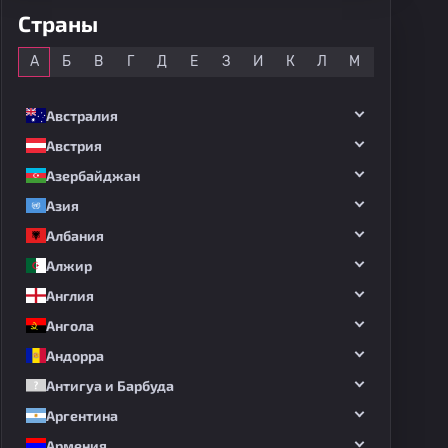
Страны
Все
А
Б
В
Г
Д
Е
З
И
К
Л
М
Н
О
Австралия
Австрия
Азербайджан
Азия
Албания
Алжир
Англия
Ангола
Андорра
Антигуа и Барбуда
Аргентина
Армения