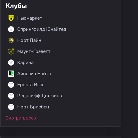
Клубы
Ньюмаркет
Спрингфилд Юнайтед
Норт Пайн
Маунт-Грэветт
Карина
Айпсвич Найтс
Ёронга Иглс
Редклифф Долфинз
Норт Брисбен
Смотреть все