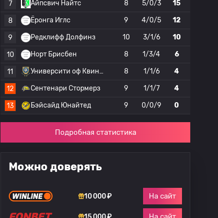
Айпсвич Найтс
8
5/0/3
15
7
Ёронга Иглс
9
4/0/5
12
8
Редклифф Долфинз
10
3/1/6
10
9
Норт Брисбен
8
1/3/4
6
10
Университи оф Квинсленд
8
1/1/6
4
11
Сентенари Стормерз
9
1/1/7
4
12
Бэйсайд Юнайтед
9
0/0/9
0
13
Подробная статистика
Можно доверять
На сайт
10 000 ₽
На сайт
15 000 ₽