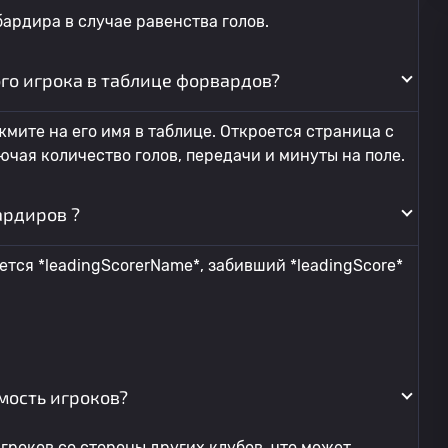
ардира в случае равенства голов.
го игрока в таблице форвардов?
мите на его имя в таблице. Откроется страница с
чая количество голов, передачи и минуты на поле.
ардиров ?
ется *leadingScorerName*, забивший *leadingScore*
мость игроков?
гроков со стороны других клубов, что может