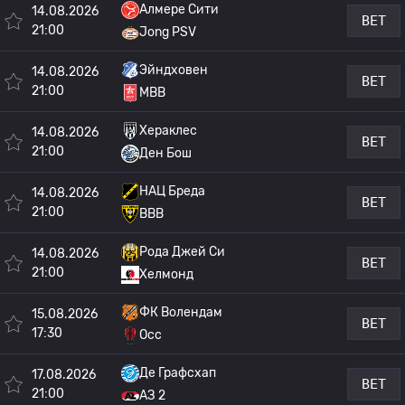
Алмере Сити
14.08.2026
BET
21:00
Jong PSV
Эйндховен
14.08.2026
BET
21:00
МВВ
Хераклес
14.08.2026
BET
21:00
Ден Бош
НАЦ Бреда
14.08.2026
BET
21:00
ВВВ
Рода Джей Си
14.08.2026
BET
21:00
Хелмонд
ФК Волендам
15.08.2026
BET
17:30
Осс
Де Графсхап
17.08.2026
BET
21:00
АЗ 2