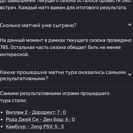
До завершения текущего сезона осталось провести 380
встреч. Каждый матч важен для итогового результата.
Сколько матчей уже сыграно?
На данный момент в рамках текущего сезона проведено
785. Остальная часть сезона обещает быть не менее
интересной.
Какие прошедшие матчи тура оказались самыми
результативными?
Самыми результативными играми прошедшего
тура стали:
Виллем 2 - Дордрехт: 7 : 0
Рода Джей Си - Ден Бош: 6 : 0
Камбуур - Jong PSV: 5 : 3