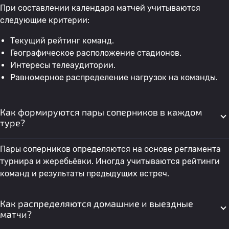
При составлении календаря матчей учитываются
следующие критерии:
Текущий рейтинг команд.
Географическое расположение стадионов.
Интересы телеаудитории.
Равномерное распределение нагрузок на команды.
Как формируются пары соперников в каждом
туре?
Пары соперников определяются на основе регламента
турнира и жеребьёвки. Иногда учитываются рейтинги
команд и результаты предыдущих встреч.
Как распределяются домашние и выездные
матчи?