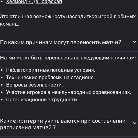
Хелмонд - Де Графсхап
Это отличная возможность насладиться игрой любимых
команд.
По каким причинам могут переносить матчи?
Матчи могут быть перенесены по следующим причинам:
Неблагоприятные погодные условия.
Технические проблемы на стадионе.
Вопросы безопасности.
Участие игроков в международных соревнованиях.
Организационные трудности.
Какие критерии учитываются при составлении
расписания матчей ?