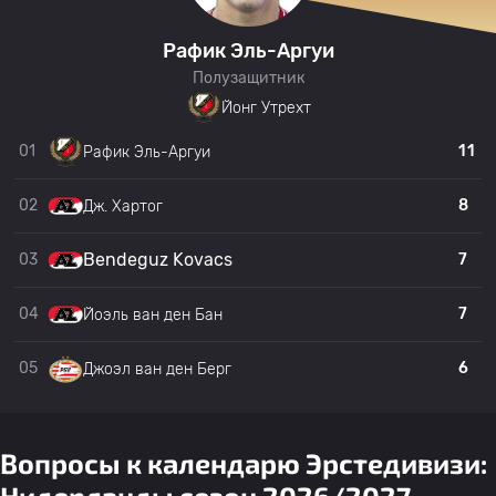
Рафик Эль-Аргуи
Полузащитник
Йонг Утрехт
01
11
Рафик Эль-Аргуи
02
8
Дж. Хартог
Bendeguz Kovacs
03
7
04
7
Йоэль ван ден Бан
05
6
Джоэл ван ден Берг
Вопросы к календарю Эрстедивизи: