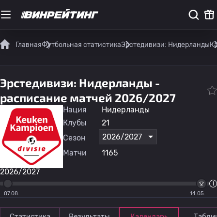
Главная
Футбольная статистика
Эрстедивизи: Нидерланды
К
Эрстедивизи: Нидерланды -
расписание матчей 2026/2027
Нация
Нидерланды
Клубы
21
2026/2027
Сезон
Матчи
1165
2026/2027
07.08.
14.05.
Статистика
Результаты
Календарь
Табли