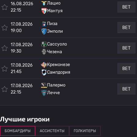
Лацио
16.08.2026
BET
22:15
Мантуя
Пиза
17.08.2026
BET
19:00
Эмполи
Сассуоло
17.08.2026
BET
19:30
Чезена
Кремонезе
17.08.2026
BET
21:45
Сампдория
Палермо
17.08.2026
BET
22:15
Лечче
Лучшие игроки
БОМБАРДИРЫ
АССИСТЕНТЫ
ГОЛКИПЕРЫ