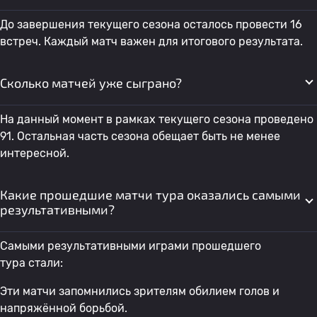
До завершения текущего сезона осталось провести 16
встреч. Каждый матч важен для итогового результата.
Сколько матчей уже сыграно?
На данный момент в рамках текущего сезона проведено
91. Остальная часть сезона обещает быть не менее
интересной.
Какие прошедшие матчи тура оказались самыми
результативными?
Самыми результативными играми прошедшего
тура стали:
Эти матчи запомнились зрителям обилием голов и
напряжённой борьбой.