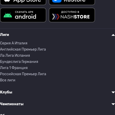
Лиги
Серия A Италия
Английская Премьер Лига
Ла Лига Испания
Бундеслига Германия
Лига 1 Франция
Российская Премьер Лига
Все лиги
Клубы
Чемпионаты