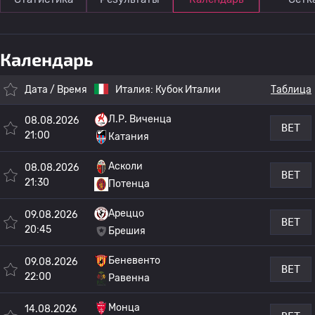
Календарь
Дата / Время
Италия:
Кубок Италии
Таблица
Л.Р. Виченца
08.08.2026
BET
21:00
Катания
Асколи
08.08.2026
BET
21:30
Потенца
Ареццо
09.08.2026
BET
20:45
Брешия
Беневенто
09.08.2026
BET
22:00
Равенна
Монца
14.08.2026