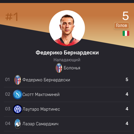
5
#1
Голов
Федерико Бернардески
Нападающий
Болонья
01
5
Федерико Бернардески
02
4
Скотт Мактоминей
03
4
Лаутаро Мартинес
04
4
Лазар Самарджич