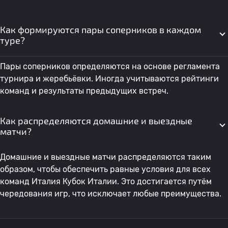
Как формируются пары соперников в каждом
туре?
Пары соперников определяются на основе регламента
турнира и жеребьёвки. Иногда учитываются рейтинги
команд и результаты предыдущих встреч.
Как распределяются домашние и выездные
матчи?
Домашние и выездные матчи распределяются таким
образом, чтобы обеспечить равные условия для всех
команд Италия Кубок Италии. Это достигается путём
чередования игр, что исключает любые преимущества.