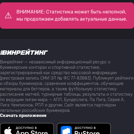
ВНИМАНИЕ: Статистика может быть неполной,
мы продолжаем добавлять актуальные данные.
Винрейтинг — независимый информационный ресурс о
букмекерских конторах и спортивной статистике,
зарегистрированный как средство массовой информации
(реестровая запись СМИ ЭЛ № ФС 77-83883). Публикует рейтинги
и обзоры букмекеров, сравнения коэффициентов, обучающие
материалы для беттеров, а также футбольную статистику:
расписание матчей, турнирные таблицы, результаты и статистику
по ведущим лигам мира — АПЛ, Бундеслига, Ла Лига, Серия А,
Лига Чемпионов, РПЛ и другим. Сайт является партнёром
легальных российских букмекеров.
Скачать приложение