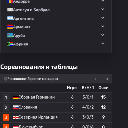
Андорра
Антигуа и Барбуда
Аргентина
Армения
Аруба
Африка
Соревнования и таблицы
Чемпионат Европы: женщины
Игры
В/Н/П
Очки
Сборная Германии
6
5/0/1
15
1
1
Словакия
6
4/0/2
12
2
2
Северная Ирландия
6
3/0/3
9
3
3
Люксембург
6
0/0/6
0
4
4