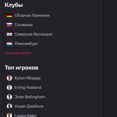
Клубы
Сборная Германии
Словакия
Северная Ирландия
Люксембург
Смотреть все
32
#1
Топ игроков
Сейва
Kylian Mbappe
Erling Haaland
E. Коломбо
Jude Bellingham
Вратарь
Усман Дембеле
Сан-Марино
Гарри Кейн