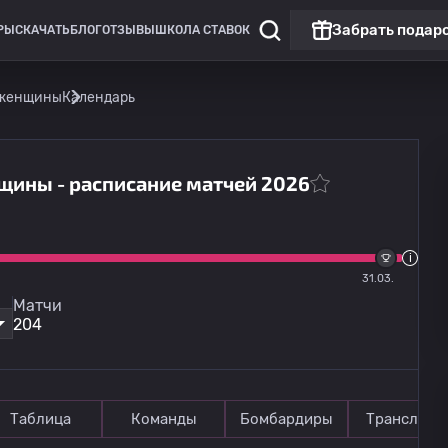
Забрать подар
РЫ
СКАЧАТЬ
БЛОГ
ОТЗЫВЫ
ШКОЛА СТАВОК
 женщины
Календарь
щины - расписание матчей 2026
Лига Европы
Омония
13.08
20:00
31.03.
Линкольн Ред Импс
Матчи
204
Таблица
Команды
Бомбардиры
Трансляци