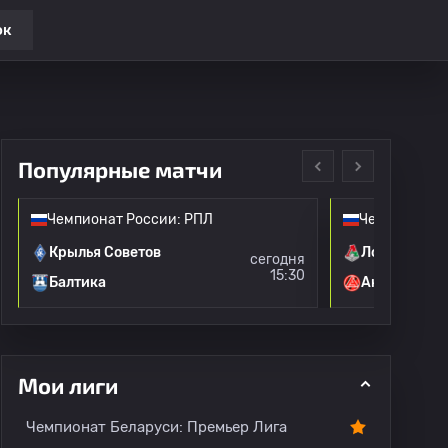
ок
Популярные матчи
Чемпионат России: РПЛ
Чемпионат Р
Крылья Советов
Локомотив 
сегодня
15:30
Балтика
Акрон
Мои лиги
и
Переходы
Все игроки
Чемпионат Беларуси: Премьер Лига