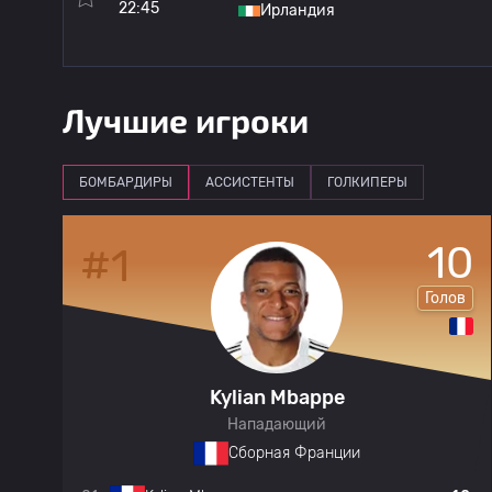
22:45
Ирландия
Лучшие игроки
БОМБАРДИРЫ
АССИСТЕНТЫ
ГОЛКИПЕРЫ
2
10
#1
а
Голов
Kylian Mbappe
Нападающий
Сборная Франции