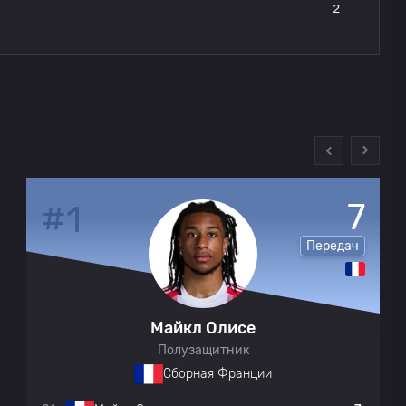
2
7
#1
Передач
Майкл Олисе
Полузащитник
Сборная Франции