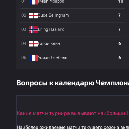
2
01
10
Kylian Mbappe
2
02
7
Jude Bellingham
0
03
7
Erling Haaland
6
04
6
Гарри Кейн
2
05
6
Усман Дембеле
Вопросы к календарю Чемпион
Какие матчи турнира вызывают наибольший
Наиболее ожидаемые матчи текущего сезона вкл