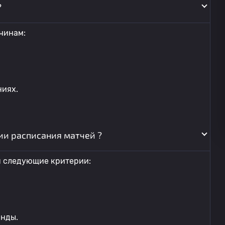
?
чинам:
ниях.
ии расписания матчей ?
я следующие критерии:
анды.