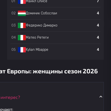
01
7
Майкл Олисе
02
4
Доминик Собослаи
03
4
Федерико Димарко
04
4
Матео Ретеги
05
4
Kylian Mbappe
ат Европы: женщины сезон 2026
 интерес?
ючают: