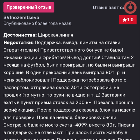
Отзыв взят с:
Проверенный отзыв
SVInozemtseva
1.0
Опубликовано более года назад
Достоинства:
Широкая линия
Недостатки:
Поддержка, вывод, лимиты на ставки
Отвратительно! Приветстственного бонуса не было!
Никаких акции и фрибетов! Вывод долгий! Ставила там 2
месяца на футбол, были проигрыши, но были и выигрыши
хорошие. В один прекрасный день выиграла 80т. р. и
меня заблокировали! Поддержка потребовала фото с
паспортом, отправила около 30ти фотографий, не
прошли (то мутно, то руки не видно и т. д) Заставили
ехать в пункт приема ставок за 200 км. Поехала, прошла
верификацию. После поддержка сказала, блок на неделю
для проверки. Прошла неделя, блокировку сняли.
Смотрю, а баланс моего счета -4099, вместо 80т. Писала
в поддержку, не отвечают. Пришлось писать жалобу в
стороннюю компанию. Вернули, частями еле еле. Вывод