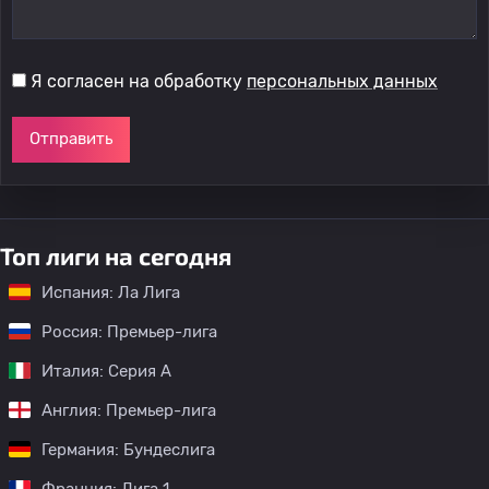
Я согласен на обработку
персональных данных
Отправить
Топ лиги на сегодня
Испания: Ла Лига
Россия: Премьер-лига
Италия: Серия А
Англия: Премьер-лига
Германия: Бундеслига
Франция: Лига 1