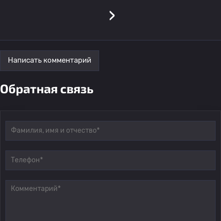
›
Написать комментарий
Обратная связь