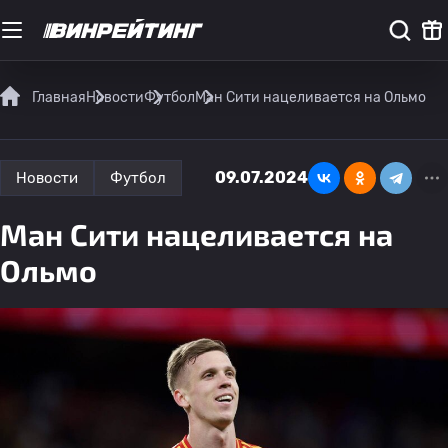
Главная
Новости
Футбол
Ман Сити нацеливается на Ольмо
09.07.2024
Новости
Футбол
Ман Сити нацеливается на
Ольмо