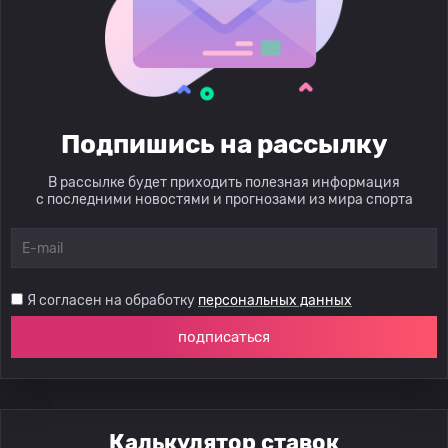
Подпишись на рассылку
В рассылке будет приходить полезная информация
с последними новостями и прогнозами из мира спорта
Я согласен на обработку
персональных данных
подписаться
Калькулятор ставок