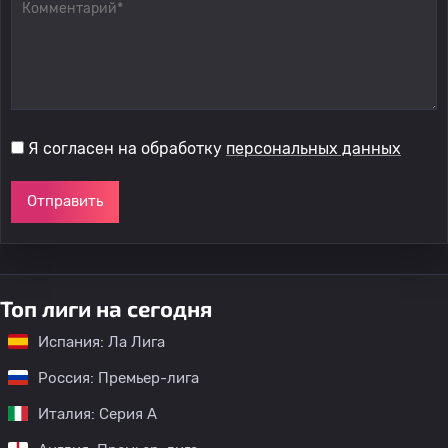
Я согласен на обработку
персональных данных
Отправить
Топ лиги на сегодня
Испания: Ла Лига
Россия: Премьер-лига
Италия: Серия А