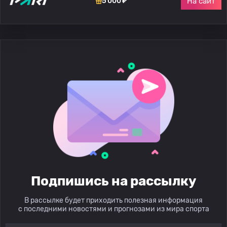
На сайт
5 000 ₽
Подпишись на рассылку
В рассылке будет приходить полезная информация
с последними новостями и прогнозами из мира спорта