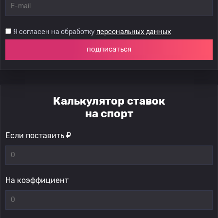
Я согласен на обработку
персональных данных
подписаться
Калькулятор ставок
на спорт
Если поставить ₽
На коэффициент