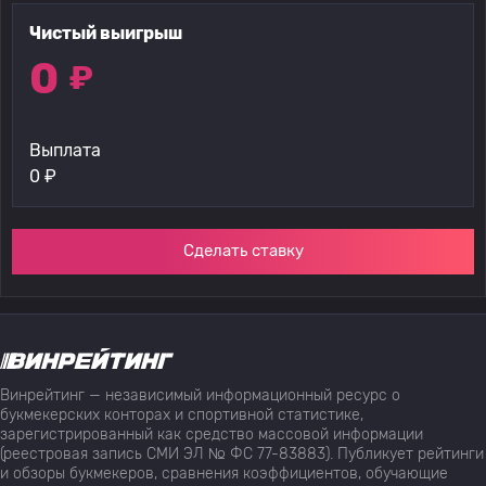
Чистый выигрыш
0
₽
Выплата
0
₽
Сделать ставку
Винрейтинг — независимый информационный ресурс о
букмекерских конторах и спортивной статистике,
зарегистрированный как средство массовой информации
(реестровая запись СМИ ЭЛ № ФС 77-83883). Публикует рейтинги
и обзоры букмекеров, сравнения коэффициентов, обучающие