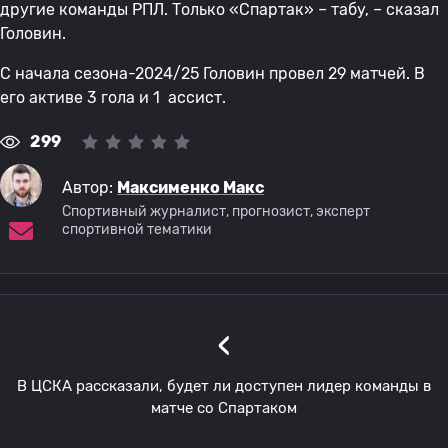
другие команды РПЛ. Только «Спартак» – табу, – сказал
Головин.
С начала сезона-2024/25 Головин провел 29 матчей. В
его активе 3 гола и 1 ассист.
299
Автор:
Максименко Макс
Спортивный журналист, прогнозист, эксперт
спортивной тематики
‹
В ЦСКА рассказали, будет ли доступен лидер команды в
матче со Спартаком