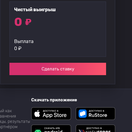
Чистый выигрыш
0
₽
Выплата
0
₽
Сделать ставку
Скачать приложение
ый как
равнения
цы, результаты
партнёром