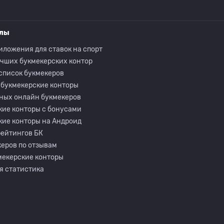
елы
иложения для ставок на спорт
учших букмекерских контор
список букмекеров
 букмекерские конторы
ных онлайн букмекеров
кие конторы с бонусами
кие конторы на Андроид
рейтингов БК
еров по отзывам
мекерские конторы
я статистика