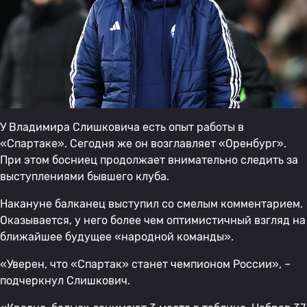
У Владимира Слишковича есть опыт работы в
«Спартаке». Сегодня же он возглавляет «Оренбург».
При этом босниец продолжает внимательно следить за
выступлениями бывшего клуба.
Накануне балканец выступил со смелым комментарием.
Оказывается, у него более чем оптимистичный взгляд на
ближайшее будущее «народной команды».
«Уверен, что «Спартак» станет чемпионом России», –
подчеркнул Слишкович.