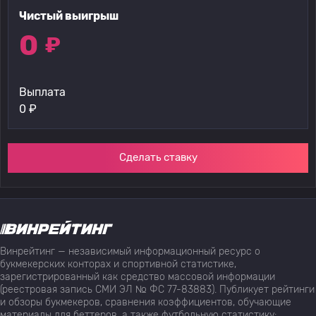
Чистый выигрыш
0
₽
Выплата
0
₽
Сделать ставку
Винрейтинг — независимый информационный ресурс о
букмекерских конторах и спортивной статистике,
зарегистрированный как средство массовой информации
(реестровая запись СМИ ЭЛ № ФС 77-83883). Публикует рейтинги
и обзоры букмекеров, сравнения коэффициентов, обучающие
материалы для беттеров, а также футбольную статистику: