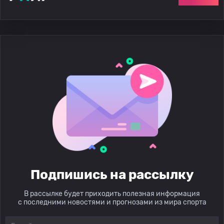
Подпишись на рассылку
В рассылке будет приходить полезная информация
с последними новостями и прогнозами из мира спорта