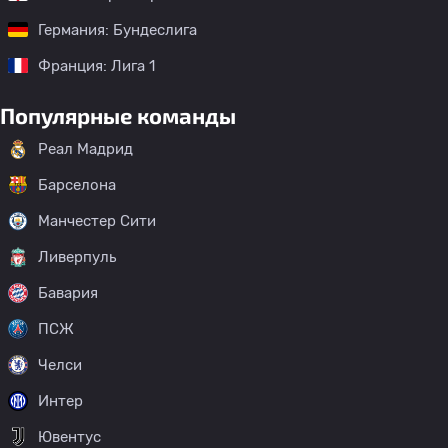
Германия: Бундеслига
Франция: Лига 1
Популярные команды
Реал Мадрид
Барселона
Манчестер Сити
Ливерпуль
Бавария
ПСЖ
Челси
Интер
Ювентус