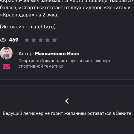
«Красно-белые» занимают 3 место в таблице. Набрав 37
баллов, «Спартак» отстает от двух лидеров «Зенита» и
«Краснодара» на 2 очка.
(Источник – matchtv.ru)
469
Автор:
Максименко Макс
Спортивный журналист, прогнозист, эксперт
спортивной тематики
‹
Ведущий легионер не горит желанием оставаться в Зените