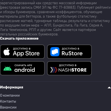
зарегистрированный как средство массовой информации
(реестровая запись СМИ ЭЛ № ФС 77-83883). Публикует рейтинги
и обзоры букмекеров, сравнения коэффициентов, обучающие
материалы для беттеров, а также футбольную статистику:
расписание матчей, турнирные таблицы, результаты и статистику
по ведущим лигам мира — АПЛ, Бундеслига, Ла Лига, Серия А,
Лига Чемпионов, РПЛ и другим. Сайт является партнёром
легальных российских букмекеров.
Скачать приложение
Информация
О компании
Контакты
Вакансии