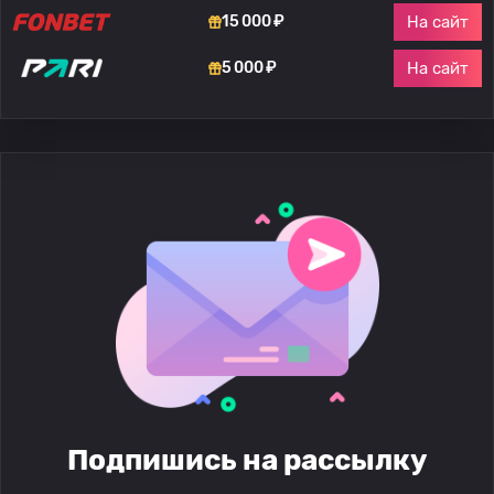
На сайт
15 000 ₽
На сайт
5 000 ₽
Подпишись на рассылку