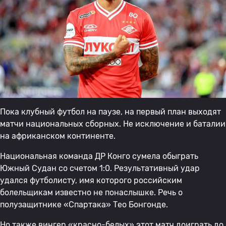
Пока клубный футбол на паузе, на первый план выходят
матчи национальных сборных. Не исключение и баталии
на африканском континенте.
Национальная команда ДР Конго сумела обыграть
Южный Судан со счетом 1:0. Результативный удар
удался футболисту, имя которого российским
болельщикам известно не понаслышке. Речь о
полузащитнике «Спартака» Тео Бонгонде.
Но также вингер «красно-белых» этот матч доиграть до