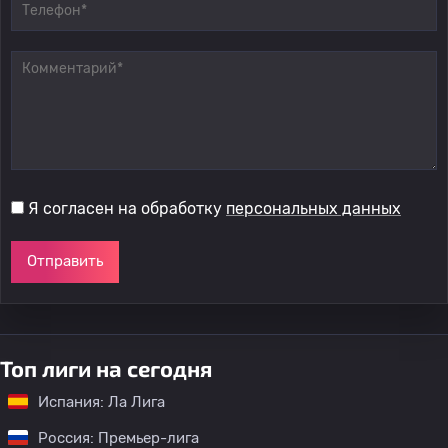
Я согласен на обработку
персональных данных
Отправить
Топ лиги на сегодня
Испания: Ла Лига
Россия: Премьер-лига