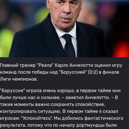
Главный тренер "Реала" Карло Анчелотти оценил игру
команд после победы над "Боруссией" (0:2) в финале
Лиги чемпионов.
"Боруссия" играла очень хорошо, в первом тайме они
были лучше нас и сильнее, – заметил Анчелотти. – В
такие моменты важно сохранять спокойствие,
контролировать ситуацию. В первом тайме я сказал
игрокам: "Успокойтесь". Мы добились фантастического
результата, потому что по началу дортмундцы были