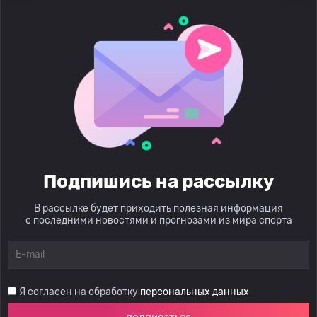
Подпишись на рассылку
В рассылке будет приходить полезная информация
с последними новостями и прогнозами из мира спорта
Я согласен на обработку
персональных данных