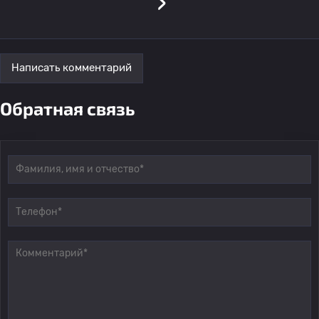
›
Написать комментарий
Обратная связь