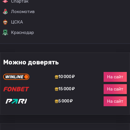
Спартак
Локомотив
ЦСКА
Краснодар
Можно доверять
На сайт
10 000 ₽
На сайт
15 000 ₽
На сайт
5 000 ₽