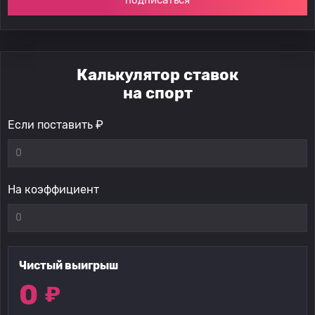
подписаться
Калькулятор ставок
на спорт
Если поставить ₽
На коэффициент
Чистый выигрыш
0
₽