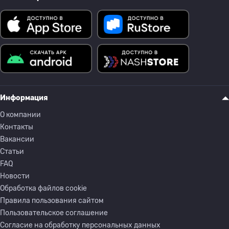
Информация
О компании
Контакты
Вакансии
Статьи
FAQ
Новости
Обработка файлов cookie
Правила пользования сайтом
Пользовательское соглашение
Согласие на обработку персональных данных