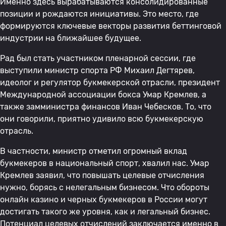
Именно здесь вырабатываются консолидированные
позиции и рождаются инициативы. Это место, где
формируются ключевые векторы развития беттинговой
индустрии на ближайшее будущее.
Рад был стать участником пленарной сессии, где
выступили министр спорта РФ Михаил Дегтярев,
идеолог и регулятор букмекерской отрасли, президент
Международной ассоциации бокса Умар Кремлев, а
также замминистра финансов Иван Чебесков. То, что
они говорили, приятно удивило всю букмекерскую
отрасль.
В частности, министр отметил огромный вклад
букмекеров в национальный спорт, хвалил нас. Умар
Кремлев заявил, что повышать целевые отчисления
нужно, борясь с нелегальным бизнесом. Что обороты
онлайн казино и черных букмекеров в России могут
достигать такого же уровня, как и легальный бизнес.
Потенциал целевых отчислений заключается именно в