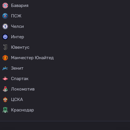
Бавария
ПСЖ
Челси
Интер
Ювентус
Манчестер Юнайтед
Зенит
Спартак
Локомотив
ЦСКА
Краснодар