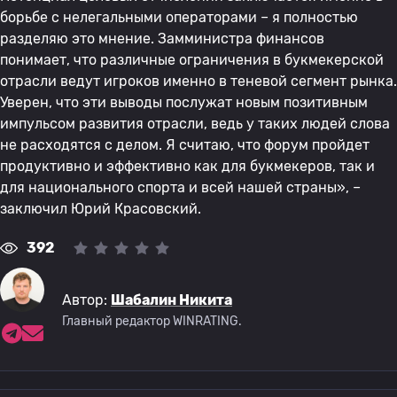
борьбе с нелегальными операторами – я полностью
разделяю это мнение. Замминистра финансов
понимает, что различные ограничения в букмекерской
отрасли ведут игроков именно в теневой сегмент рынка.
Уверен, что эти выводы послужат новым позитивным
импульсом развития отрасли, ведь у таких людей слова
не расходятся с делом. Я считаю, что форум пройдет
продуктивно и эффективно как для букмекеров, так и
для национального спорта и всей нашей страны», –
заключил Юрий Красовский.
392
Автор:
Шабалин Никита
Главный редактор WINRATING.