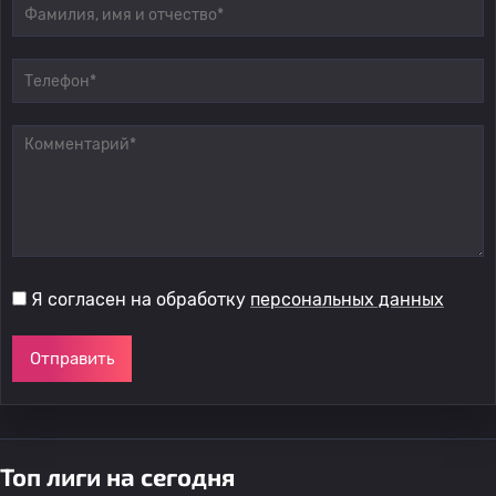
Я согласен на обработку
персональных данных
Отправить
Топ лиги на сегодня