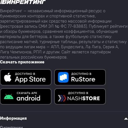
Винрейтинг — независимый информационный ресурс о
букмекерских конторах и спортивной статистике,
зарегистрированный как средство массовой информации
(реестровая запись СМИ ЭЛ № ФС 77-83883). Публикует рейтинги
и обзоры букмекеров, сравнения коэффициентов, обучающие
материалы для беттеров, а также футбольную статистику:
расписание матчей, турнирные таблицы, результаты и статистику
по ведущим лигам мира — АПЛ, Бундеслига, Ла Лига, Серия А,
Лига Чемпионов, РПЛ и другим. Сайт является партнёром
легальных российских букмекеров.
Скачать приложение
Информация
О компании