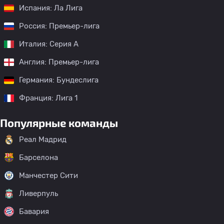
Испания: Ла Лига
Россия: Премьер-лига
Италия: Серия А
Англия: Премьер-лига
Германия: Бундеслига
Франция: Лига 1
Популярные команды
Реал Мадрид
Барселона
Манчестер Сити
Ливерпуль
Бавария