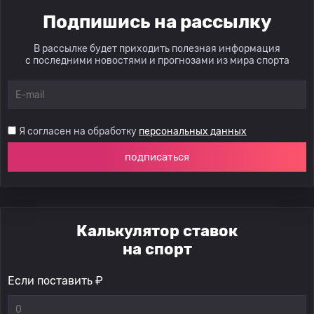
Подпишись на рассылку
В рассылке будет приходить полезная информация
с последними новостями и прогнозами из мира спорта
Я согласен на обработку
персональных данных
подписаться
Калькулятор ставок
на спорт
Если поставить ₽