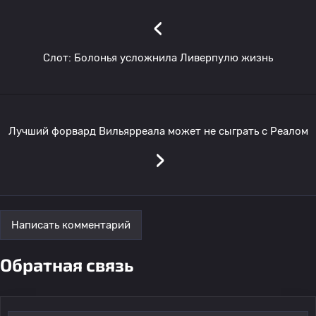
‹
Слот: Болонья усложнила Ливерпулю жизнь
Лучший форвард Вильярреала может не сыграть с Реалом
›
Написать комментарий
Обратная связь