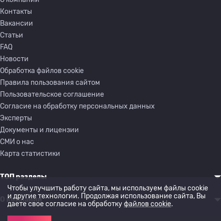
Контакты
Вакансии
Статьи
FAQ
Новости
Обработка файлов cookie
Правила пользования сайтом
Пользовательское соглашение
Согласие на обработку персональных данных
Эксперты
Документы и лицензии
СМИ о нас
Карта статистики
ТОП разделы
Чтобы улучшить работу сайта, мы используем файлы cookie
и другие технологии. Продолжая использование сайта, Вы
О компании
даете свое согласие на обработку
файлов cookie
.