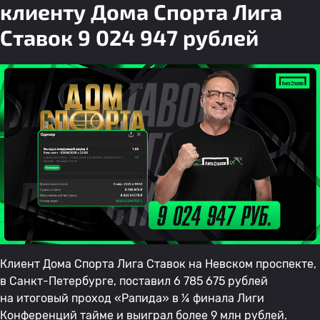
клиенту Дома Спорта Лига
Ставок 9 024 947 рублей
Клиент Дома Спорта Лига Ставок на Невском проспекте,
в Санкт-Петербурге, поставил 6 785 675 рублей
на итоговый проход «Рапида» в ¼ финала Лиги
Конференций тайме и выиграл более 9 млн рублей.