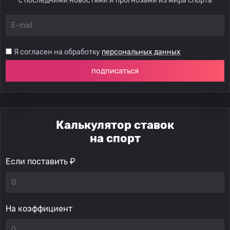
с последними новостями и прогнозами из мира спорта
Я согласен на обработку
персональных данных
подписаться
Калькулятор ставок
на спорт
Если поставить ₽
На коэффициент