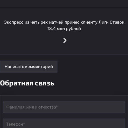
Экспресс из четырех матчей принес клиенту Лиги Ставок
18,4 млн рублей
›
Написать комментарий
Обратная связь