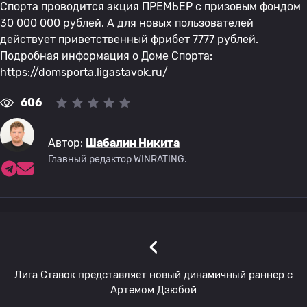
Спорта проводится акция ПРЕМЬЕР с призовым фондом
30 000 000 рублей. А для новых пользователей
действует приветственный фрибет 7777 рублей.
Подробная информация о Доме Спорта:
https://domsporta.ligastavok.ru/
606
Автор:
Шабалин Никита
Главный редактор WINRATING.
‹
Лига Ставок представляет новый динамичный раннер с
Артемом Дзюбой