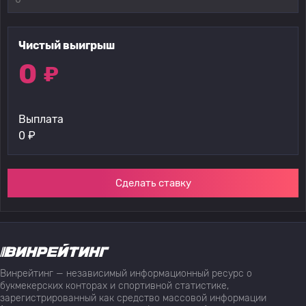
Чистый выигрыш
0
₽
Выплата
0
₽
Сделать ставку
Винрейтинг — независимый информационный ресурс о
букмекерских конторах и спортивной статистике,
зарегистрированный как средство массовой информации