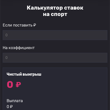
Калькулятор ставок
на спорт
Если поставить ₽
На коэффициент
Чистый выигрыш
0
₽
Выплата
0
₽