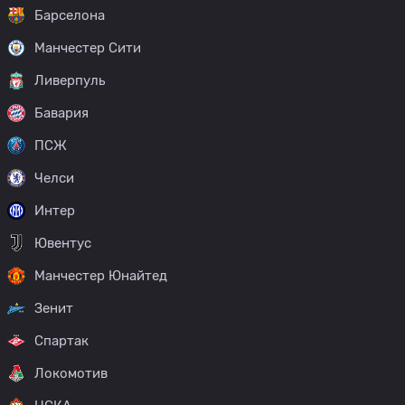
Барселона
Манчестер Сити
Ливерпуль
Бавария
ПСЖ
Челси
Интер
Ювентус
Манчестер Юнайтед
Зенит
Спартак
Локомотив