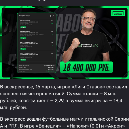
В воскресенье, 16 марта, игрок «Лиги Ставок» составил
экспресс из четырех матчей. Сумма ставки — 8 млн
рублей, коэффициент — 2,29, а сумма выигрыша — 18,4
млн рублей.
В экспресс вошли футбольные матчи итальянской Серии
А и РПЛ. В игре «Венеция» — «Наполи» (0:0) и «Акрон»