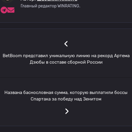
Главный редактор WINRATING.
‹
BetBoom представил уникальную линию на рекорд Артема
Дзюбы в составе сборной России
Названа баснословная сумма, которую выплатили боссы
Спартака за победу над Зенитом
›