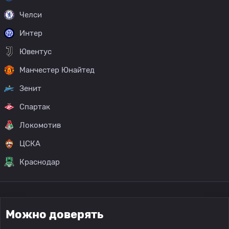
Челси
Интер
Ювентус
Манчестер Юнайтед
Зенит
Спартак
Локомотив
ЦСКА
Краснодар
Можно доверять