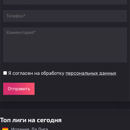
Я согласен на обработку
персональных данных
Отправить
Топ лиги на сегодня
Испания: Ла Лига