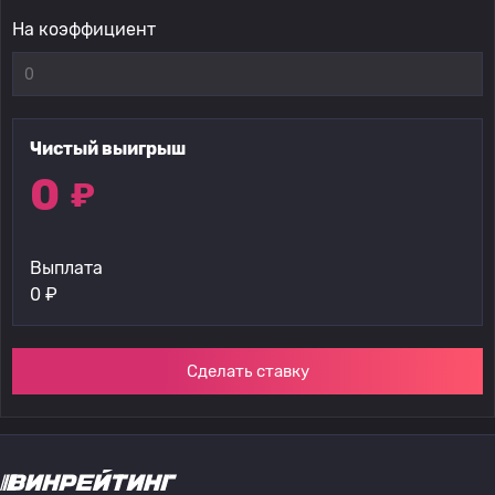
На коэффициент
Чистый выигрыш
0
₽
Выплата
0
₽
Сделать ставку