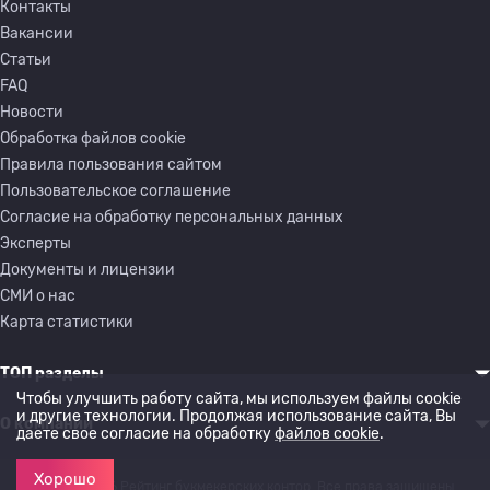
Контакты
Вакансии
Статьи
FAQ
Новости
Обработка файлов cookie
Правила пользования сайтом
Пользовательское соглашение
Согласие на обработку персональных данных
Эксперты
Документы и лицензии
СМИ о нас
Карта статистики
ТОП разделы
Чтобы улучшить работу сайта, мы используем файлы cookie
и другие технологии. Продолжая использование сайта, Вы
О компании
даете свое согласие на обработку
файлов cookie
.
Хорошо
© 2022-2026 Рейтинг букмекерских контор. Все права защищены.