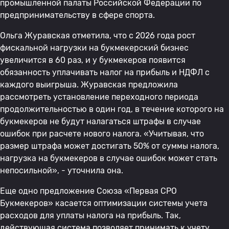
промышленной палаты Российской Федерации по
предпринимательству в сфере спорта.
Ольга Журавская отметила, что с 2026 года рост
фискальной нагрузки на букмекерский бизнес
увеличится в 60 раз, и у букмекеров появится
обязанность уплачивать налог на прибыль и НДФЛ с
каждого выигрыша. Журавская предложила
рассмотреть установление переходного периода
продолжительностью в один год, в течение которого на
букмекеров не будут налагаться штрафы в случае
ошибок при расчете нового налога. «Учитывая, что
размер штрафа может достигать 50% от суммы налога,
нагрузка на букмекеров в случае ошибок может стать
непосильной», - уточнила она.
Еще одно предложение Союза «Первая СРО
Букмекеров» касается оптимизации системы учета
расходов для уплаты налога на прибыль. Так,
действующая система позволяет принимать к учету