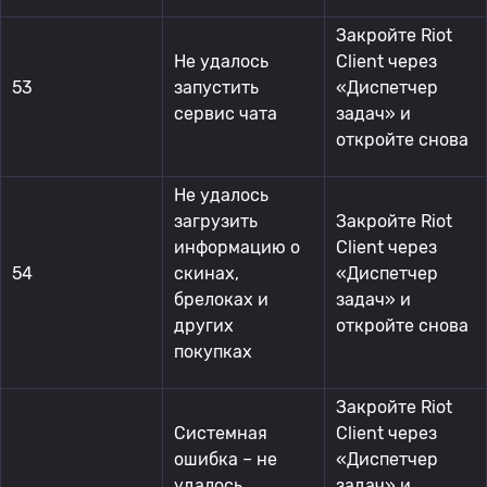
Закройте Riot
Не удалось
Client через
53
запустить
«Диспетчер
сервис чата
задач» и
откройте снова
Не удалось
загрузить
Закройте Riot
информацию о
Client через
54
скинах,
«Диспетчер
брелоках и
задач» и
других
откройте снова
покупках
Закройте Riot
Системная
Client через
ошибка – не
«Диспетчер
удалось
задач» и