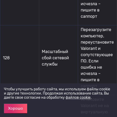
исчезла –
пишите в
саппорт
Перезагрузите
компьютер,
переустановите
Valorant и
Масштабный
сопутствующее
128
сбой сетевой
ПО. Если
службы
ошибка не
исчезла –
пишите в
саппорт
Чтобы улучшить работу сайта, мы используем файлы cookie
и другие технологии. Продолжая использование сайта, Вы
даете свое согласие на обработку
файлов cookie
.
Установите
Valorant не на
Хорошо
виртуальную