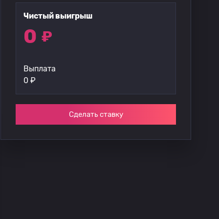
Чистый выигрыш
0
₽
Выплата
0
₽
Сделать ставку