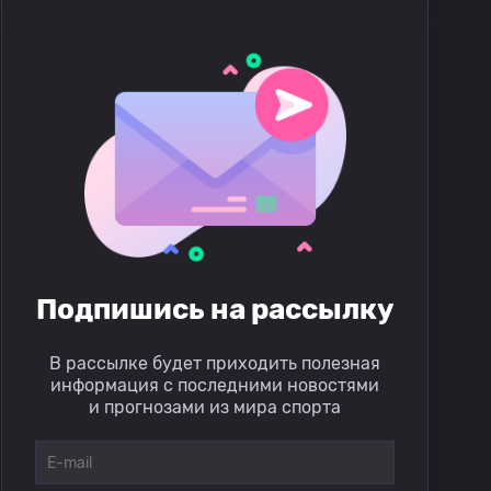
Подпишись на рассылку
В рассылке будет приходить полезная
информация с последними новостями
и прогнозами из мира спорта