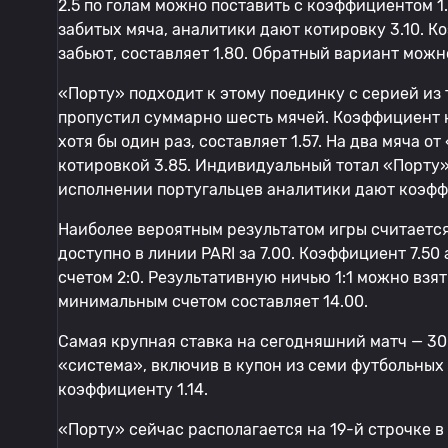
2.5 по голам можно поставить с коэффициентом 1
забитых мяча, аналитики дают котировку 3.10. К
забьют, составляет 1.80. Обратный вариант можно
«Порту» подходит к этому поединку с серией из 
пропустил суммарно шесть мячей. Коэффициент н
хотя бы один раз, составляет 1.57. На два мяча 
котировкой 3.85. Индивидуальный тотал «Порту» 
исполнении португальцев аналитики дают коэфф
Наиболее вероятным результатом игры считается 
доступно в линии PARI за 7.00. Коэффициент 7.50
счетом 2:0. Результативную ничью 1:1 можно взят
минимальным счетом составляет 14.00.
Самая крупная ставка на сегодняшний матч — 30
«система», включив в купон из семи футбольных с
коэффициенту 1.14.
«Порту» сейчас располагается на 19-й строчке в