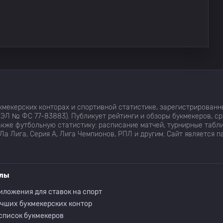
мекерских конторах и спортивной статистике, зарегистрированн
ЭЛ № ФС 77-83883). Публикует рейтинги и обзоры букмекеров, с
кже футбольную статистику: расписание матчей, турнирные табли
Ла Лига, Серия А, Лига Чемпионов, РПЛ и другим. Сайт является 
елы
иложения для ставок на спорт
учших букмекерских контор
список букмекеров