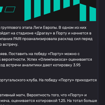
 группового этапа Лиги Европы. В одном из них
йдет на стадионе «Драгау» в Порту и начнется в
мпания PARI проанализировала расклад сил перед
ю встречу.
яев. Поставить на победу «Порту» можно с
9% вероятности. Успех «Олимпиакоса» оценивается
ход встречи аналитики дают котировку 3.95
ортугальского клуба. На победу «Порту» приходится
тивный матч. Вероятность того, что «Порту» и
яча, оценивается котировкой 1.25. На тотал больше