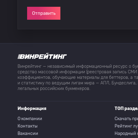
Отправить
Винрейтинг — независимый информационный ресурс о бук
средство массовой информации (реестровая запись СМИ 
коэффициентов, обучающие материалы для беттеров, а та
и статистику по ведущим лигам мира — АПЛ, Бундеслига, 
легальных российских букмекеров.
Информация
ТОП разд
О компании
Скачать пр
Контакты
Рейтинг л
Вакансии
Народный 