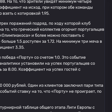
.88. На то, что зрители увидят минимум четыре
оэффициент на исход, при котором обе команды
 взять с котировкой 1.95.
трех поражений подряд, по ходу которой клуб
а то, что греческий коллектив огорчит португальцев
от «Олимпиакоса» и более можно поставить с
больше 1.5 доступен за 1.72. На минимум три мяча в
ициент 3.35.
победа «Порту» со счетом 1:0. Это событие
 аналитики установили на успех португальцев со
ь за 8.00. Коэффициент на успех гостей с
0 000 рублей. Один из клиентов заключил пари типа
обытий ставку на то, что «Порту» не проиграет, по
 турнирной таблице общего этапа Лиги Европы с