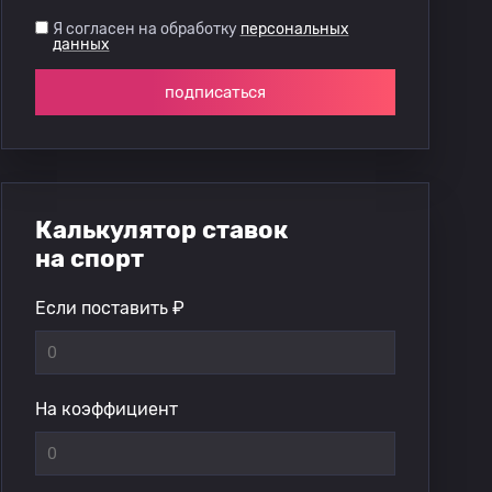
Я согласен на обработку
персональных
данных
подписаться
Калькулятор ставок
на спорт
Если поставить ₽
На коэффициент