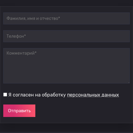
Я согласен на обработку
персональных данных
Отправить