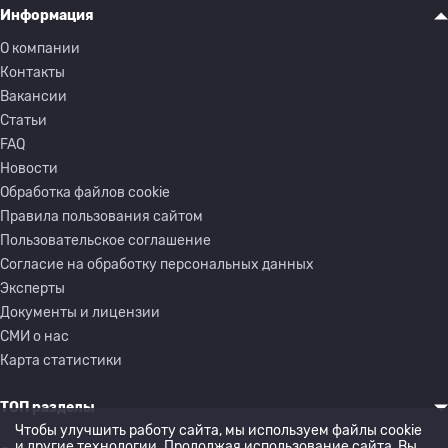
Информация
О компании
Контакты
Вакансии
Статьи
FAQ
Новости
Обработка файлов cookie
Правила пользования сайтом
Пользовательское соглашение
Согласие на обработку персональных данных
Эксперты
Документы и лицензии
СМИ о нас
Карта статистики
ТОП разделы
Чтобы улучшить работу сайта, мы используем файлы cookie
и другие технологии. Продолжая использование сайта, Вы