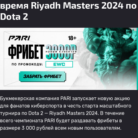
время Riyadh Masters 2024 по
Dota 2
Букмекерская компания PARI запускает новую акцию
для фанатов киберспорта в честь старта масштабного
турнира по Dota 2 — Riyadh Masters 2024. В течение
всего чемпионата PARI будет раздавать фрибеты в
размере 3 000 рублей всем новым пользователям.