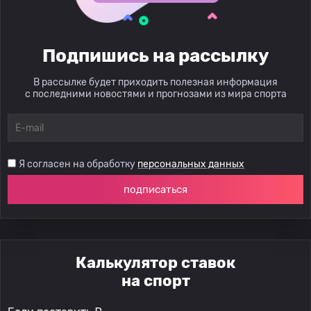
Подпишись на рассылку
В рассылке будет приходить полезная информация
с последними новостями и прогнозами из мира спорта
Я согласен на обработку
персональных данных
подписаться
Калькулятор ставок
на спорт