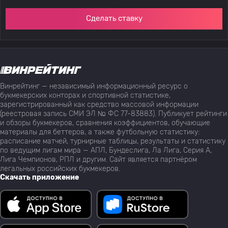
Сделать ставку
Винрейтинг — независимый информационный ресурс о
букмекерских конторах и спортивной статистике,
зарегистрированный как средство массовой информации
(реестровая запись СМИ ЭЛ № ФС 77-83883). Публикует рейтинги
и обзоры букмекеров, сравнения коэффициентов, обучающие
материалы для беттеров, а также футбольную статистику:
расписание матчей, турнирные таблицы, результаты и статистику
по ведущим лигам мира — АПЛ, Бундеслига, Ла Лига, Серия А,
Лига Чемпионов, РПЛ и другим. Сайт является партнёром
легальных российских букмекеров.
Скачать приложение