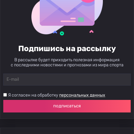
Подпишись на рассылку
В рассылке будет приходить полезная информация
с последними новостями и прогнозами из мира спорта
Я согласен на обработку
персональных данных
подписаться