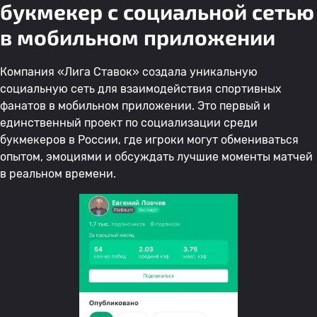
букмекер с социальной сетью
в мобильном приложении
Компания «Лига Ставок» создала уникальную
социальную сеть для взаимодействия спортивных
фанатов в мобильном приложении. Это первый и
единственный проект по социализации среди
букмекеров в России, где игроки могут обмениваться
опытом, эмоциями и обсуждать лучшие моменты матчей
в реальном времени.