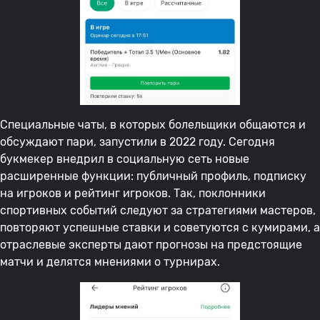
Специальные чаты, в которых болельщики общаются и
обсуждают пари, запустили в 2022 году. Сегодня
букмекер внедрил в социальную сеть новые
расширенные функции: публичный профиль, подписку
на игроков и рейтинг игроков. Так, поклонники
спортивных событий следуют за стратегиями мастеров,
повторяют успешные ставки и советуются с кумирами, а
отраслевые эксперты дают прогнозы на предстоящие
матчи и делятся мнениями о турнирах.