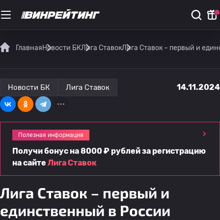
Главная
Новости БК
Лига Ставок
Лига Ставок – первый и еди
14.11.2024
Новости БК
Лига Ставок
Полезная информация
Получи бонус на 8000 ₽ рублей за регистрацию
на сайте
Лига Ставок
Лига Ставок – первый и
единственный в России