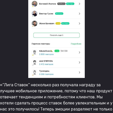
«”Лига Ставок” несколько раз получала награду за
лучшее мобильное приложение, потому что наш продукт
отвечает тенденциям и потребностям клиентов. Мы
хотели сделать процесс ставок более увлекательным и у
нас это получилось! Теперь эмоции разделяют не только