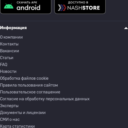
Информация
О компании
Контакты
Вакансии
Статьи
FAQ
Новости
Обработка файлов cookie
Правила пользования сайтом
Пользовательское соглашение
Согласие на обработку персональных данных
Эксперты
Документы и лицензии
СМИ о нас
Карта статистики