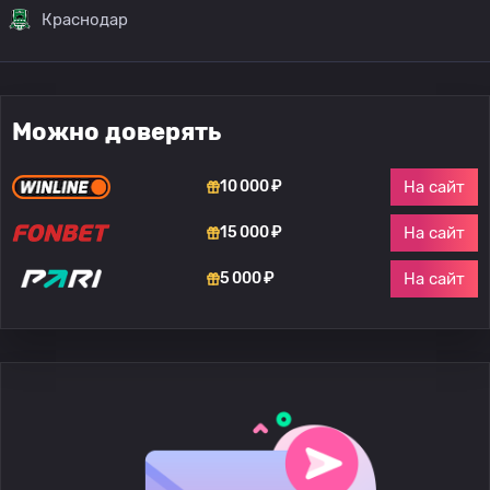
Краснодар
Можно доверять
На сайт
10 000 ₽
На сайт
15 000 ₽
На сайт
5 000 ₽