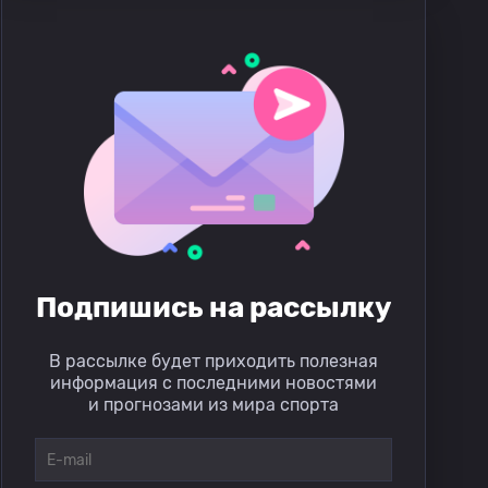
Подпишись на рассылку
В рассылке будет приходить полезная
информация с последними новостями
и прогнозами из мира спорта