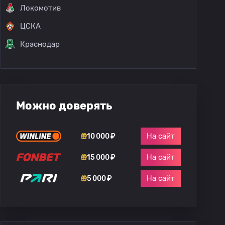
Локомотив
ЦСКА
Краснодар
Можно доверять
На сайт
10 000 ₽
На сайт
15 000 ₽
На сайт
5 000 ₽