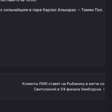
 с сильнейшим в паре Карлос Алькарас — Томми Пол.
Клиенты PARI ставят на Рыбакину в матче со
Свитолиной в 1/4 финала Уимблдона
›