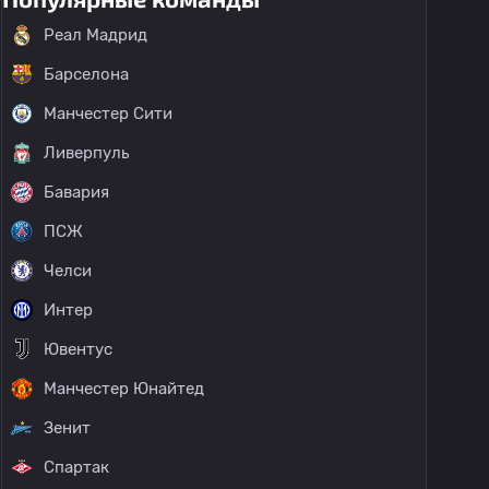
Реал Мадрид
Барселона
Манчестер Сити
Ливерпуль
Бавария
ПСЖ
Челси
Интер
Ювентус
Манчестер Юнайтед
Зенит
Спартак