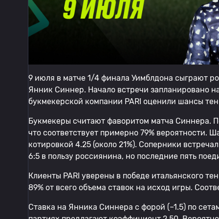
9 июля в матче 1/4 финала Уимблдона сыграют 
Янник Синнер. Начало встречи запланировано на
букмекерской компании PARI оценили шансы тен
Букмекеры считают фаворитом матча Синнера. По
что соответствует примерно 79% вероятности. 
котировкой 4.25 (около 21%). Соперники встречал
6:5 в пользу россиянина, но последние пять пое
Клиенты PARI уверены в победе итальянского те
89% от всего объема ставок на исход игры. Соотв
Ставка на Янника Синнера с форой (–1.5) по сетам
партиях предлагают коэффициент 2.50. Вероятно