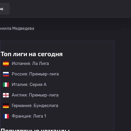
ок
аниила Медведева
Топ лиги на сегодня
Испания: Ла Лига
Россия: Премьер-лига
Италия: Серия А
Англия: Премьер-лига
Германия: Бундеслига
Франция: Лига 1
Популярные команды