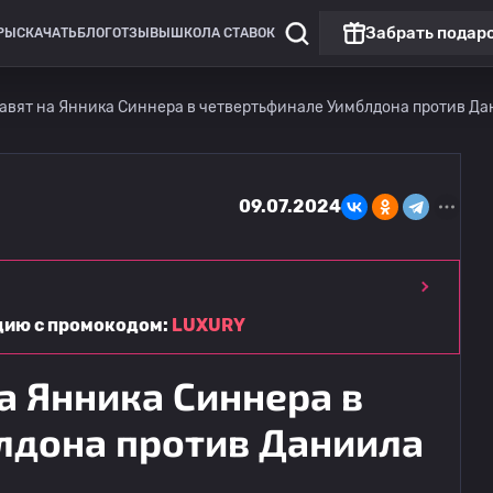
Забрать подар
РЫ
СКАЧАТЬ
БЛОГ
ОТЗЫВЫ
ШКОЛА СТАВОК
тавят на Янника Синнера в четвертьфинале Уимблдона против Д
09.07.2024
ацию с промокодом:
LUXURY
а Янника Синнера в
лдона против Даниила