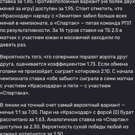
ставка за 1.85. Противоположный вариант (не более двух
мячей за игру) доступен за 1.95. Стоит отметить, что
«Краснодар» наряду с «Зенитом» забил больше всех
мячей в чемпионате, а «Спартак» — пятая команда РПЛ
по результативности. За 16 туров ставки на ТБ 2.5 в
матчах с участием южан и москвичей заходили по
девять раз.
Вероятность того, что соперники поразят ворота друг
друга, оценивается коэффициентом 1.73. Если обмена
голами не произойдет, сыграет котировка 2.10. С начала
чемпионата ставка «обе забьют» сыграла в семи матчах
с участием «Краснодара» и пяти — с участием
«Спартака».
В линии на точный счет самый вероятный вариант —
ничья 1:1 за 7.00. Пари на «Краснодар» с форой (0) будет
рассчитано за 1.63. Аналогичная ставка на «Спартак»
доступна за 2.30. Вероятность сухой победы любой из
команд котируется за 2.50.