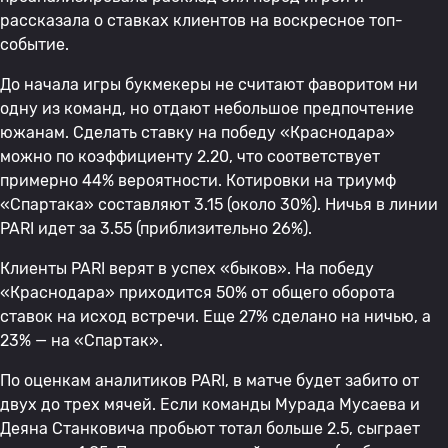
рассказала о ставках клиентов на воскресное топ-
событие.
До начала игры букмекеры не считают фаворитом ни
одну из команд, но отдают небольшое предпочтение
южанам. Сделать ставку на победу «Краснодара»
можно по коэффициенту 2.20, что соответствует
примерно 44% вероятности. Котировки на триумф
«Спартака» составляют 3.15 (около 30%). Ничья в линии
PARI идет за 3.55 (приблизительно 26%).
Клиенты PARI верят в успех «быков». На победу
«Краснодара» приходится 50% от общего оборота
ставок на исход встречи. Еще 27% сделано на ничью, а
23% — на «Спартак».
По оценкам аналитиков PARI, в матче будет забито от
двух до трех мячей. Если команды Мурада Мусаева и
Деяна Станковича пробьют тотал больше 2.5, сыграет