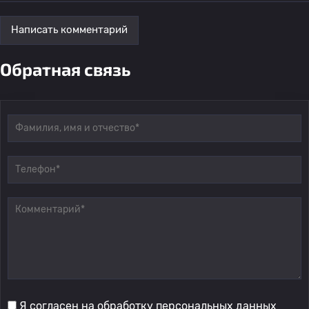
Написать комментарий
Обратная связь
Я согласен на обработку
персональных данных