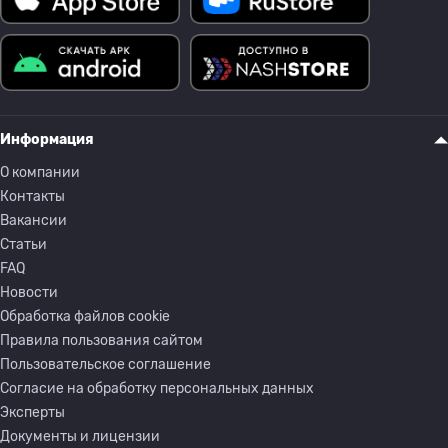
Информация
О компании
Контакты
Вакансии
Статьи
FAQ
Новости
Обработка файлов cookie
Правила пользования сайтом
Пользовательское соглашение
Согласие на обработку персональных данных
Эксперты
Документы и лицензии