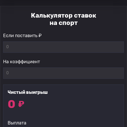
Калькулятор ставок
на спорт
Если поставить ₽
На коэффициент
Чистый выигрыш
0
₽
Выплата