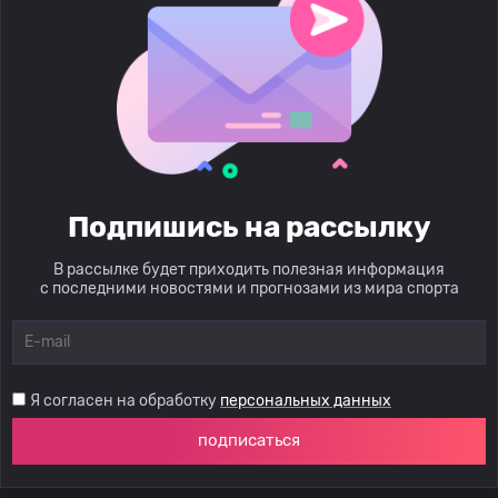
Подпишись на рассылку
В рассылке будет приходить полезная информация
с последними новостями и прогнозами из мира спорта
Я согласен на обработку
персональных данных
подписаться