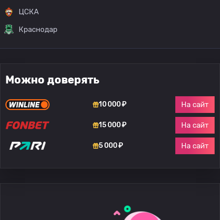
ЦСКА
Краснодар
Можно доверять
На сайт
10 000 ₽
На сайт
15 000 ₽
На сайт
5 000 ₽