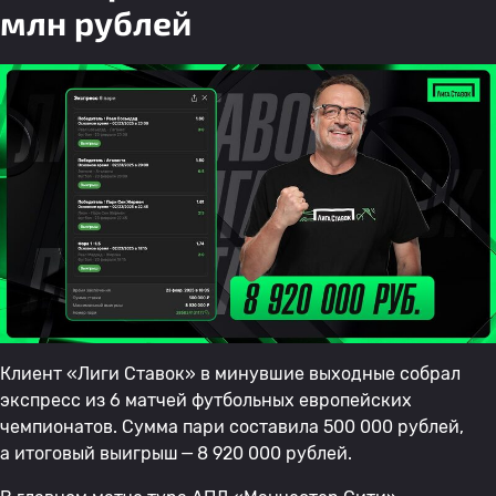
млн рублей
Клиент «Лиги Ставок» в минувшие выходные собрал
экспресс из 6 матчей футбольных европейских
чемпионатов. Сумма пари составила 500 000 рублей,
а итоговый выигрыш — 8 920 000 рублей.