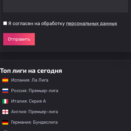
Я согласен на обработку
персональных данных
Отправить
Топ лиги на сегодня
Испания: Ла Лига
Россия: Премьер-лига
Италия: Серия А
Англия: Премьер-лига
Германия: Бундеслига