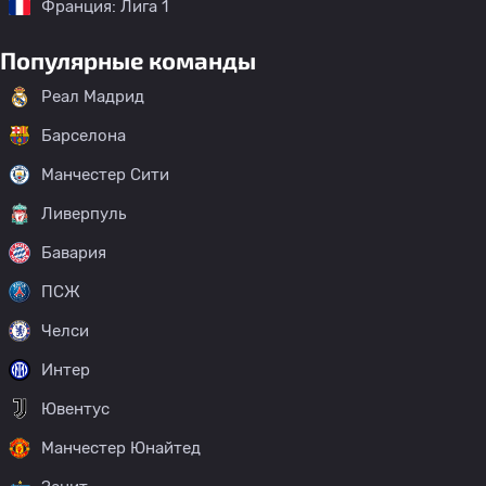
Франция: Лига 1
Популярные команды
Реал Мадрид
Барселона
Манчестер Сити
Ливерпуль
Бавария
ПСЖ
Челси
Интер
Ювентус
Манчестер Юнайтед