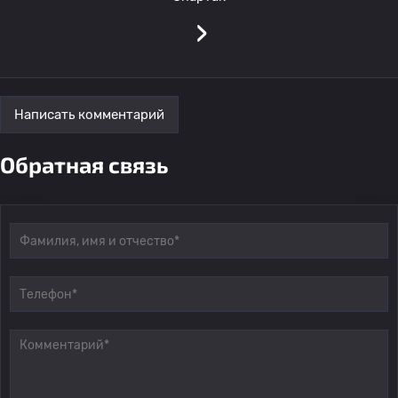
›
Написать комментарий
Обратная связь