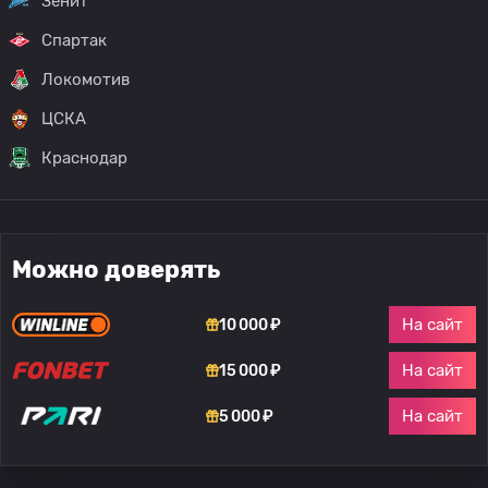
Зенит
Спартак
Локомотив
ЦСКА
Краснодар
Можно доверять
На сайт
10 000 ₽
На сайт
15 000 ₽
На сайт
5 000 ₽