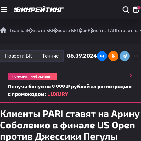
Главная
Новости БК
Новости БК
Пари
Клиенты PARI ставят на
06.09.2024
Новости БК
Теннис
Полезная информация
Получи бонус на 9 999 ₽ рублей за регистрацию
с промокодом:
LUXURY
Клиенты PARI ставят на Арину
Соболенко в финале US Open
против Джессики Пегулы