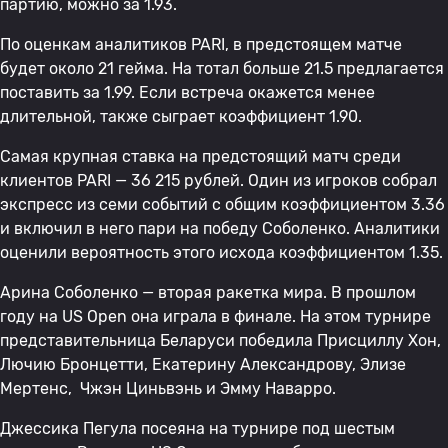
партию, можно за 1.93.
По оценкам аналитиков PARI, в предстоящем матче
будет около 21 гейма. На тотал больше 21.5 предлагается
поставить за 1.99. Если встреча окажется менее
длительной, также сыграет коэффициент 1.90.
Самая крупная ставка на предстоящий матч среди
клиентов PARI — 36 215 рублей. Один из игроков собрал
экспресс из семи событий с общим коэффициентом 3.36
и включил в него пари на победу Соболенко. Аналитики
оценили вероятность этого исхода коэффициентом 1.35.
Арина Соболенко — вторая ракетка мира. В прошлом
году на US Open она играла в финале. На этом турнире
представительница Беларуси победила Присциллу Хон,
Лючию Бронцетти, Екатерину Александрову, Элизе
Мертенс, Чжэн Циньвэнь и Эмму Наварро.
Джессика Пегула посеяна на турнире под шестым