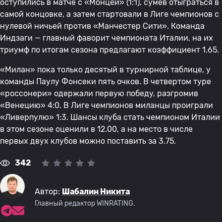
оступились в матче с «Монцей» (1:1), сумев отыграться в
самой концовке, а затем стартовали в Лиге чемпионов с
нулевой ничьей против «Манчестер Сити». Команда
Индзаги — главный фаворит чемпионата Италии, на их
триумф по итогам сезона предлагают коэффициент 1.65.
«Милан» пока только десятый в турнирной таблице, у
команды Паулу Фонсеки пять очков. В четвертом туре
«россонери» одержали первую победу, разгромив
«Венецию» 4:0. В Лиге чемпионов миланцы проиграли
«Ливерпулю» 1:3. Шансы клуба стать чемпионом Италии
в этом сезоне оценили в 12.00, а на место в числе
первых двух клубов можно поставить за 3.75.
342
Автор:
Шабалин Никита
Главный редактор WINRATING.