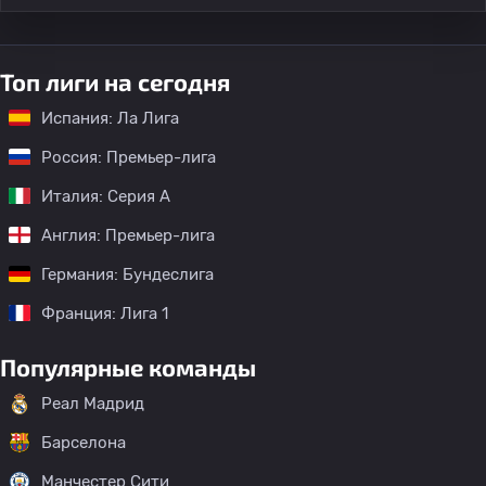
Топ лиги на сегодня
Испания: Ла Лига
Россия: Премьер-лига
Италия: Серия А
Англия: Премьер-лига
Германия: Бундеслига
Франция: Лига 1
Популярные команды
Реал Мадрид
Барселона
Манчестер Сити