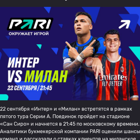
22 сентября «Интер» и «Милан» встретятся в рамках
пятого тура Серии А. Поединок пройдет на стадионе
«Сан Сиро» и начнется в 21:45 по московскому времени.
Аналитики букмекерской компании PARI оценили шансы
команд и рассказали о ставках клиентов на миланское