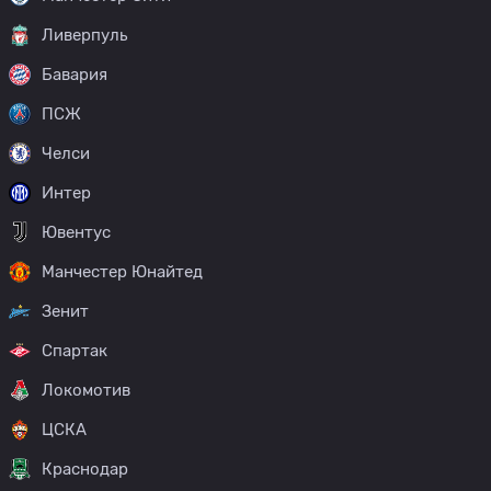
Ливерпуль
Бавария
ПСЖ
Челси
Интер
Ювентус
Манчестер Юнайтед
Зенит
Спартак
Локомотив
ЦСКА
Краснодар