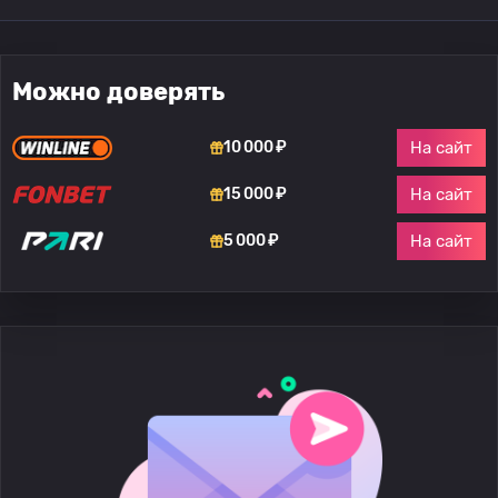
Можно доверять
На сайт
10 000 ₽
На сайт
15 000 ₽
На сайт
5 000 ₽