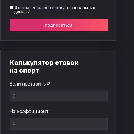
Я согласен на обработку
персональных
данных
подписаться
Калькулятор ставок
на спорт
Если поставить ₽
На коэффициент