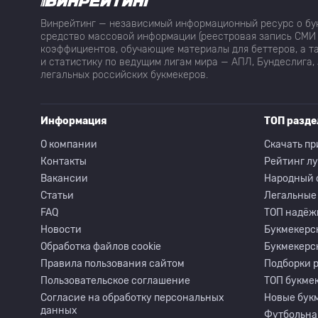
Винрейтинг — независимый информационный ресурс о бук
средство массовой информации (реестровая запись СМИ 
коэффициентов, обучающие материалы для беттеров, а та
и статистику по ведущим лигам мира — АПЛ, Бундеслига, 
легальных российских букмекеров.
Информация
ТОП разд
О компании
Скачать пр
Контакты
Рейтинг л
Вакансии
Народный 
Статьи
Легальные
FAQ
ТОП надёж
Новости
Букмекерс
Обработка файлов cookie
Букмекерс
Правила пользования сайтом
Подборки 
Пользовательское соглашение
ТОП букмек
Согласие на обработку персональных
Новые бук
данных
Футбольна