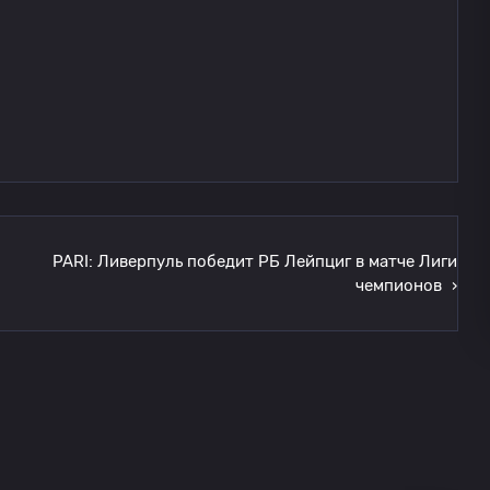
PARI: Ливерпуль победит РБ Лейпциг в матче Лиги
чемпионов
›