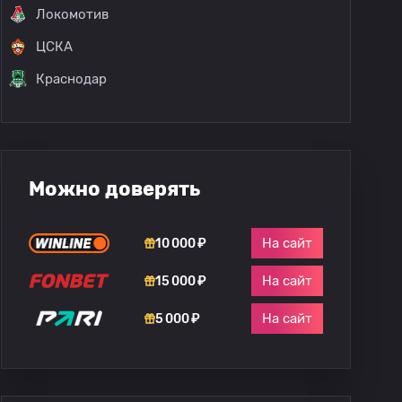
Локомотив
ЦСКА
Краснодар
Можно доверять
На сайт
10 000 ₽
На сайт
15 000 ₽
На сайт
5 000 ₽