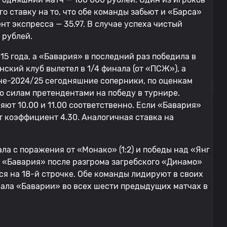
о ставку на то, что обе команды забьют и «Барса»
нт экспресса — 35.97. В случае успеха чистый
 рублей.
5 года, а «Бавария» в последний раз победила в
нский клуб вылетел в 1/4 финала (от «ПСЖ»), а
оне-2024/25 сегодняшние соперники, по оценкам
о силам претендентами на победу в турнире.
ют 10.00 и 11.00 соответственно. Если «Бавария»
ет коэффициент 4.30. Аналогичная ставка на
а с поражения от «Монако» (1:2) и победы над «Янг
це. «Бавария» после разгрома загребского «Динамо»
тся на 18-й строчке. Обе команды лидируют в своих
ала «Баварии» во всех шести предыдущих матчах в