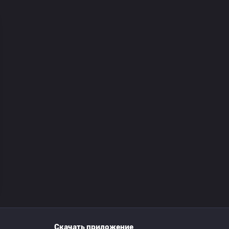
Скачать приложение