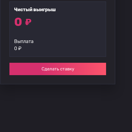
Чистый выигрыш
0
₽
Выплата
0
₽
Сделать ставку