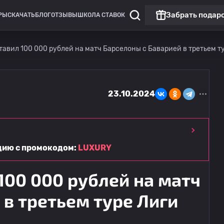
Забрать подар
РЫ
СКАЧАТЬ
БЛОГ
ОТЗЫВЫ
ШКОЛА СТАВОК
тавил 100 000 рублей на матч Барселоны с Баварией в третьем 
23.10.2024
ацию с промокодом:
LUXURY
100 000 рублей на матч
 в третьем туре Лиги