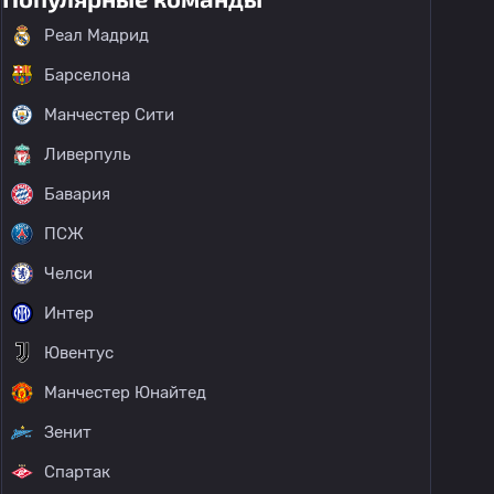
Реал Мадрид
Барселона
Манчестер Сити
Ливерпуль
Бавария
ПСЖ
Челси
Интер
Ювентус
Манчестер Юнайтед
Зенит
Спартак