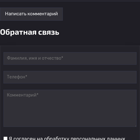
Написать комментарий
Обратная связь
Я согласен на обработку
персональных данных