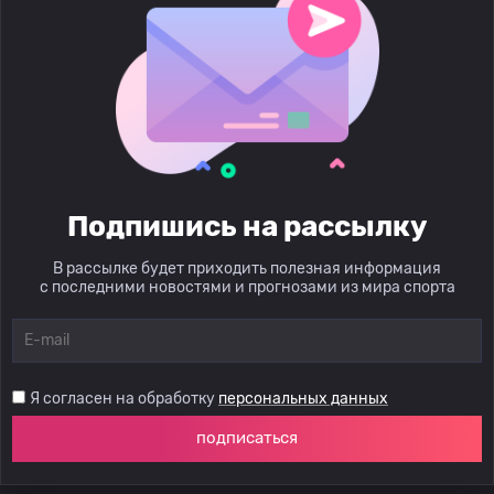
Подпишись на рассылку
В рассылке будет приходить полезная информация
с последними новостями и прогнозами из мира спорта
Я согласен на обработку
персональных данных
подписаться