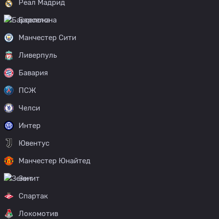
Реал Мадрид
Барселона
Манчестер Сити
Ливерпуль
Бавария
ПСЖ
Челси
Интер
Ювентус
Манчестер Юнайтед
Зенит
Спартак
Локомотив