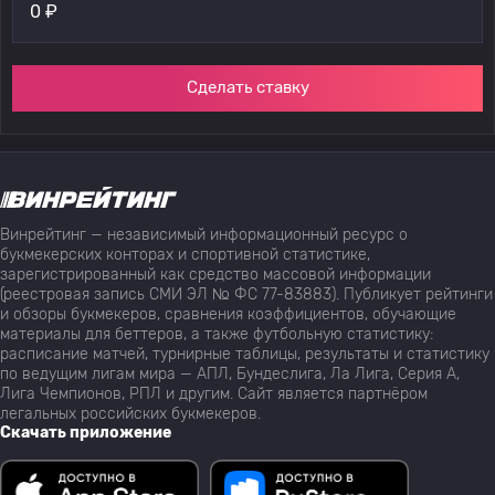
0
₽
Сделать ставку
Винрейтинг — независимый информационный ресурс о
букмекерских конторах и спортивной статистике,
зарегистрированный как средство массовой информации
(реестровая запись СМИ ЭЛ № ФС 77-83883). Публикует рейтинги
и обзоры букмекеров, сравнения коэффициентов, обучающие
материалы для беттеров, а также футбольную статистику:
расписание матчей, турнирные таблицы, результаты и статистику
по ведущим лигам мира — АПЛ, Бундеслига, Ла Лига, Серия А,
Лига Чемпионов, РПЛ и другим. Сайт является партнёром
легальных российских букмекеров.
Скачать приложение