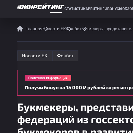
СТАТИСТИКА
РЕЙТИНГИ
БОНУСЫ
ОБЗО
СПОРТИВНАЯ СТАТИСТИКА
Главная
Новости БК
Фонбет
Букмекеры, представител
Новости БК
Фонбет
Полезная информация
Получи бонус на 15 000 ₽ рублей за регист
Букмекеры, представ
федераций из госсект
букмекеров в развити