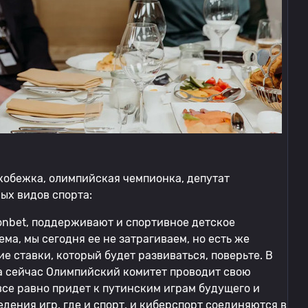
ькобежка, олимпийская чемпионка, депутат
ых видов спорта:
Fonbet, поддерживают и спортивное детское
ма, мы сегодня ее не затрагиваем, но есть же
е ставки, который будет развиваться, поверьте. В
 а сейчас Олимпийский комитет проводит свою
все равно придет к путинским играм будущего и
дения игр, где и спорт, и киберспорт соединяются в