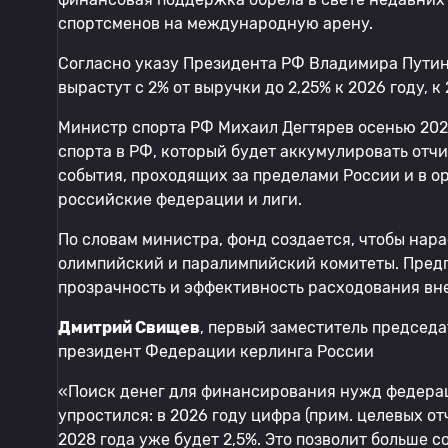
спортсменов на международную арену.
Согласно указу Президента РФ Владимира Путин
вырастут с 2% от выручки до 2,25% к 2026 году, к
Министр спорта РФ Михаил Дегтярев осенью 202
спорта в РФ, который будет аккумулировать отчи
события, проходящих за пределами России и в о
российские федерации и лиги.
По словам министра, фонд создается, чтобы нар
олимпийский и паралимпийский комитеты. Предп
прозрачность и эффективность расходования в
Дмитрий Свищев
, первый заместитель председа
президент Федерации керлинга России
«Поиск денег для финансирования нужд федерац
упростился: в 2026 году цифра (прим. целевых от
2028 года уже будет 2,5%. Это позволит больше 