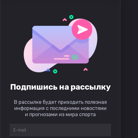
Подпишись на рассылку
В рассылке будет приходить полезная
информация с последними новостями
и прогнозами из мира спорта