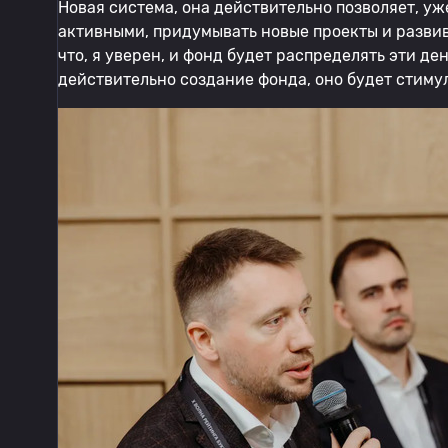
Новая система, она действительно позволяет, уж
активными, придумывать новые проекты и развив
что, я уверен, и фонд будет распределять эти де
действительно создание фонда, оно будет стиму