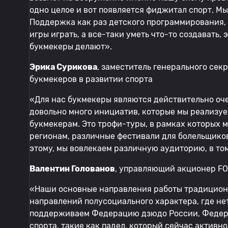
одно целое и вот появляется фиджитал спорт. Мы п
Поддержка как раз детского программирования, 
игры играть, а все-таки уметь что-то создавать,
букмекеры делают».
Эрика Сурикова
, заместитель генерального сек
букмекеров в развитии спорта
«Для нас букмекеры являются действительно оч
довольно много инициатив, которые мы реализуем
букмекерам. Это трофи-туры, в рамках которых 
регионам, различные фестивали для болельщиков
этому, мы вовлекаем различную аудиторию, в то
Валентин Голованов
, управляющий акционер F
«Наши основные направления работы традиционно
направлений полусоциального характера, где не
поддерживаем Федерацию дзюдо России, Федера
спорта, такие как падел, который сейчас активно