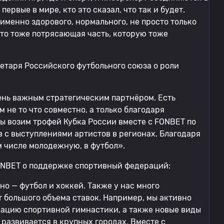
ервые в мире, кто это сказал, что так и будет.
именно здорового, нормального, не просто только
 это тоже потрясающая часть, которую тоже
ретаря Российского футбольного союза о роли
ень важным стратегическим партнёром. Есть
 не то что совместно, а только благодаря
мы возим трофей Кубка России вместе с FONBET по
 с выступлениями артистов в регионах. Благодаря
м числе молодежную, в футбол».
ONBET о поддержке спортивный федераций:
 — футбол и хоккей. Также у нас много
т большого объема ставок. Например, мы активно
цию спортивной гимнастики, а также новые виды
 развивается в крупных городах. Вместе с