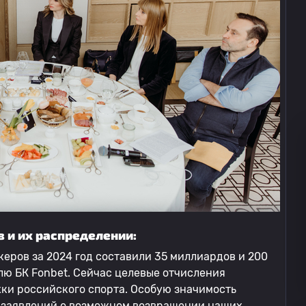
 и их распределении:
еров за 2024 год составили 35 миллиардов и 200
лю БК Fonbet. Сейчас целевые отчисления
ки российского спорта. Особую значимость
х заявлений о возможном возвращении наших