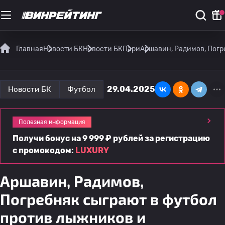
Главная
Новости БК
Новости БК
Пари
Аршавин, Радимов, Погр
29.04.2025
Новости БК
Футбол
Полезная информация
Получи бонус на 9 999 ₽ рублей за регистрацию
с промокодом:
LUXURY
Аршавин, Радимов,
Погребняк сыграют в футбол
против лыжников и