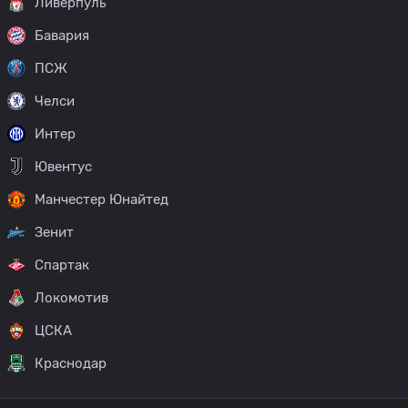
Ливерпуль
Бавария
ПСЖ
Челси
Интер
Ювентус
Манчестер Юнайтед
Зенит
Спартак
Локомотив
ЦСКА
Краснодар