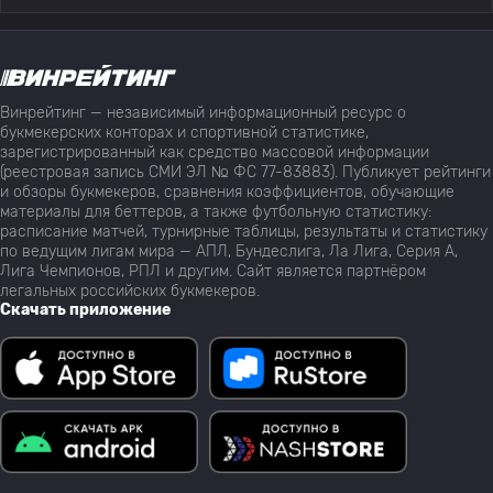
Винрейтинг — независимый информационный ресурс о
букмекерских конторах и спортивной статистике,
зарегистрированный как средство массовой информации
(реестровая запись СМИ ЭЛ № ФС 77-83883). Публикует рейтинги
и обзоры букмекеров, сравнения коэффициентов, обучающие
материалы для беттеров, а также футбольную статистику:
расписание матчей, турнирные таблицы, результаты и статистику
по ведущим лигам мира — АПЛ, Бундеслига, Ла Лига, Серия А,
Лига Чемпионов, РПЛ и другим. Сайт является партнёром
легальных российских букмекеров.
Скачать приложение