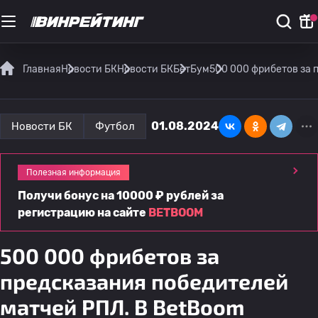
Главная
Новости БК
Новости БК
БетБум
500 000 фрибетов за 
01.08.2024
Новости БК
Футбол
Полезная информация
Получи бонус на 10000 ₽ рублей за
регистрацию на сайте
BETBOOM
500 000 фрибетов за
предсказания победителей
матчей РПЛ. В BetBoom