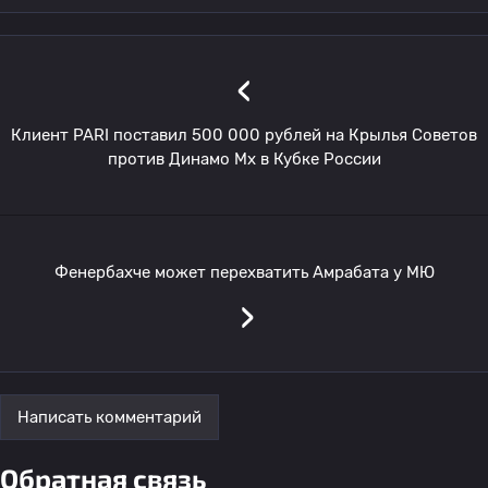
‹
Клиент PARI поставил 500 000 рублей на Крылья Советов
против Динамо Мх в Кубке России
Фенербахче может перехватить Амрабата у МЮ
›
Написать комментарий
Обратная связь