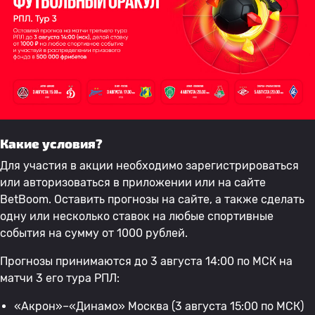
Какие условия?
Для участия в акции необходимо зарегистрироваться
или авторизоваться в приложении или на сайте
BetBoom. Оставить прогнозы на сайте, а также сделать
одну или несколько ставок на любые спортивные
события на сумму от 1000 рублей.
Прогнозы принимаются до 3 августа 14:00 по МСК на
матчи 3 его тура РПЛ:
«Акрон»–«Динамо» Москва (3 августа 15:00 по МСК)