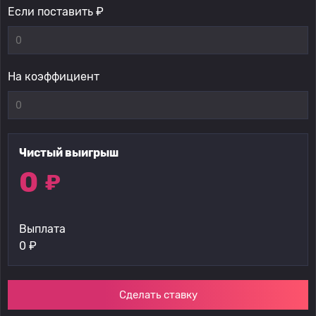
Если поставить ₽
На коэффициент
Чистый выигрыш
0
₽
Выплата
0
₽
Сделать ставку