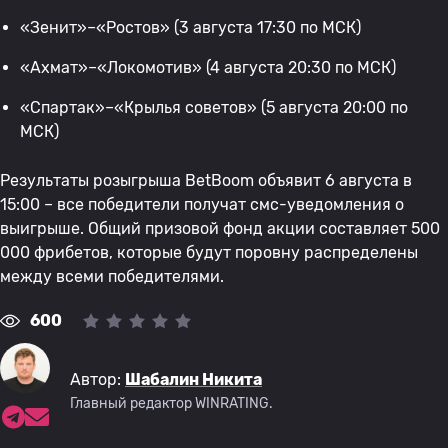
«Зенит»–«Ростов» (3 августа 17:30 по МСК)
«Ахмат»–«Локомотив» (4 августа 20:30 по МСК)
«Спартак»–«Крылья советов» (5 августа 20:00 по
МСК)
Результаты розыгрыша BetBoom объявит 6 августа в
15:00 – все победители получат смс-уведомления о
выигрыше. Общий призовой фонд акции составляет 500
000 фрибетов, которые будут поровну распределены
между всеми победителями.
600
Автор:
Шабалин Никита
Главный редактор WINRATING.