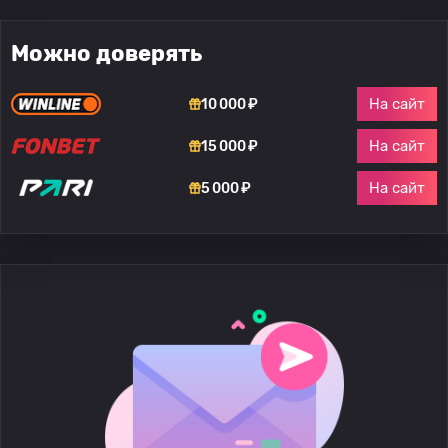
Можно доверять
На сайт
10 000 ₽
На сайт
15 000 ₽
На сайт
5 000 ₽