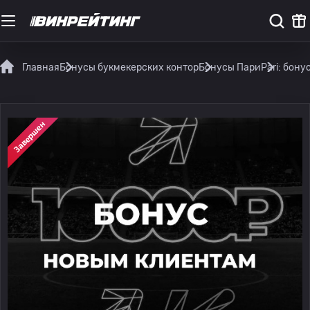
Главная
Бонусы букмекерских контор
Бонусы Пари
Pari: бон
Завершен