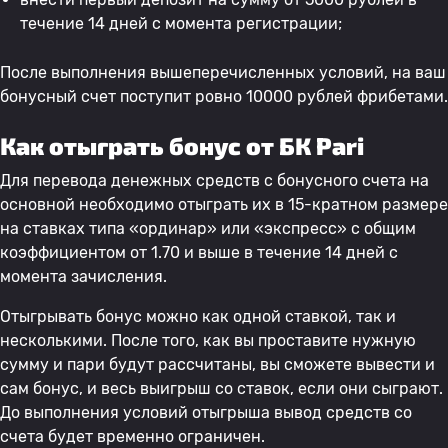
течение 14 дней с момента регистрации;
После выполнения вышеперечисленных условий, на ваш
бонусный счет поступит ровно 10000 рублей фрибетами.
Как отыграть бонус от БК Pari
Для перевода денежных средств с бонусного счета на
основной необходимо отыграть их в 15-кратном размере
на ставках типа «ординар» или «экспресс» с общим
коэффициентом от 1.70 и выше в течение 14 дней с
момента зачисления.
Отыгрывать бонус можно как одной ставкой, так и
несколькими. После того, как вы проставите нужную
сумму и пари будут рассчитаны, вы сможете вывести и
сам бонус, и весь выигрыш со ставок, если они сыграют.
До выполнения условий отыгрыша вывод средств со
счета будет временно ограничен.