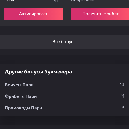
Подробнее
Активировать
Получить фрибет
Все бонусы
Другие бонусы букмекера
Бонусы Пари
14
Фрибеты Пари
11
Промокоды Пари
3