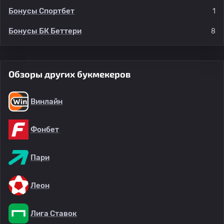
Бонусы Спортбет
1
Бонусы БК Беттери
8
Обзоры других букмекеров
Винлайн
Фонбет
Пари
Леон
Лига Ставок