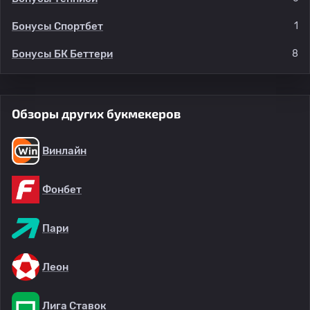
Бонусы Спортбет
1
Бонусы БК Беттери
8
Обзоры других букмекеров
Винлайн
Фонбет
Пари
Леон
Лига Ставок