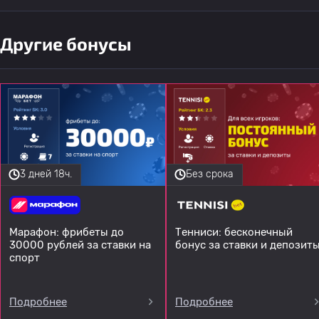
Другие бонусы
3 дней 18ч.
Без срока
Марафон: фрибеты до
Тенниси: бесконечный
30000 рублей за ставки на
бонус за ставки и депозит
спорт
Подробнее
Подробнее