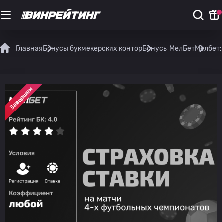
Главная
Бонусы букмекерских контор
Бонусы МелБет
Мелбет:
Завершен