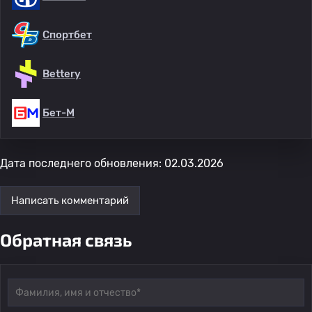
Спортбет
Bettery
Бет-М
Дата последнего обновления: 02.03.2026
Написать комментарий
Обратная связь