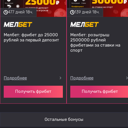
477 дней 18ч.
139 дней 18ч.
Мелбет: фрибет до 25000
Мелбет: розыгрыш
рублей за первый депозит
2500000 рублей
фрибетами за ставки на
спорт
Подробнее
Подробнее
Получить фрибет
Получить фрибет
Остальные бонусы