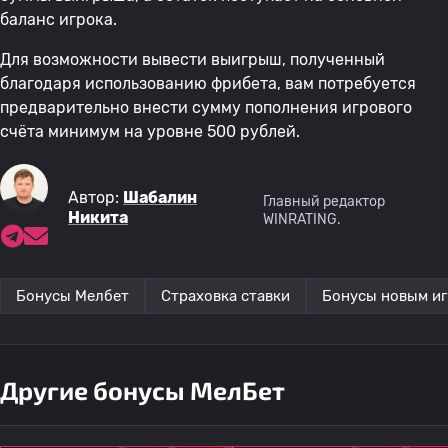
баланс игрока.
Для возможности вывести выигрыш, полученный
благодаря использованию фрибета, вам потребуется
предварительно внести сумму пополнения игрового
счёта минимум на уровне 500 рублей.
Автор:
Шабалин
Главный редактор
Никита
WINRATING.
Бонусы Мелбет
Страховка ставки
Бонусы новым и
Другие бонусы МелБет