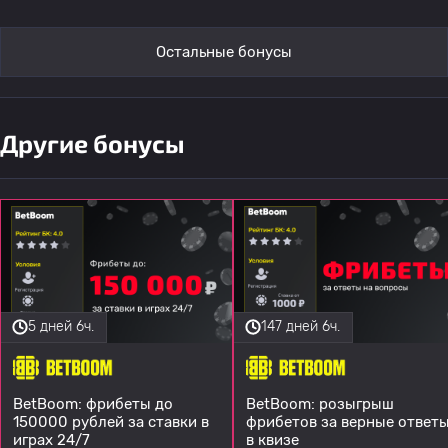
Остальные бонусы
Другие бонусы
5 дней 6ч.
147 дней 6ч.
BetBoom: фрибеты до
BetBoom: розыгрыш
150000 рублей за ставки в
фрибетов за верные ответ
играх 24/7
в квизе