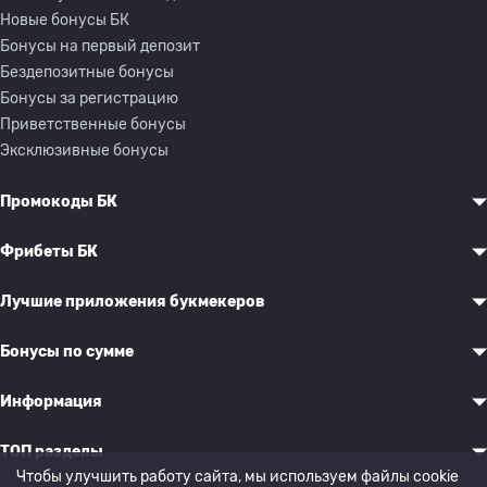
Новые бонусы БК
Бонусы на первый депозит
Бездепозитные бонусы
Бонусы за регистрацию
Приветственные бонусы
Эксклюзивные бонусы
Промокоды БК
Фрибеты БК
Лучшие приложения букмекеров
Бонусы по сумме
Информация
ТОП разделы
Чтобы улучшить работу сайта, мы используем файлы cookie