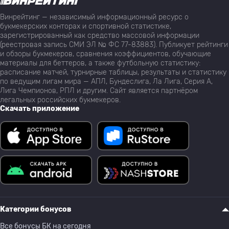
Винрейтинг — независимый информационный ресурс о
букмекерских конторах и спортивной статистике,
зарегистрированный как средство массовой информации
(реестровая запись СМИ ЭЛ № ФС 77-83883). Публикует рейтинги
и обзоры букмекеров, сравнения коэффициентов, обучающие
материалы для беттеров, а также футбольную статистику:
расписание матчей, турнирные таблицы, результаты и статистику
по ведущим лигам мира — АПЛ, Бундеслига, Ла Лига, Серия А,
Лига Чемпионов, РПЛ и другим. Сайт является партнёром
легальных российских букмекеров.
Скачать приложение
Категории бонусов
Все бонусы БК на сегодня