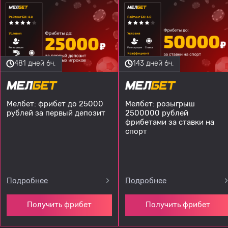
481 дней 6ч.
143 дней 6ч.
Мелбет: фрибет до 25000
Мелбет: розыгрыш
рублей за первый депозит
2500000 рублей
фрибетами за ставки на
спорт
Подробнее
Подробнее
Получить фрибет
Получить фрибет