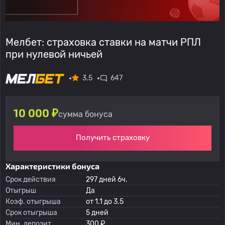
Мелбет: страховка ставки на матчи РПЛ
при нулевой ничьей
3.5
647
10 000 ₽
сумма бонуса
Получить страховку
Характеристики бонуса
Срок действия
297 дней 6ч.
Отыгрыш
Да
Коэф. отыгрыша
от 1.1 до 3.5
Срок отыгрыша
5 дней
Мин. депозит
300 ₽