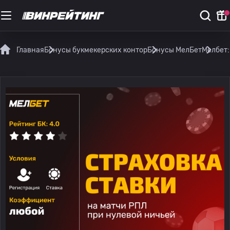
Главная
Бонусы букмекерских контор
Бонусы МелБет
Мелбет: