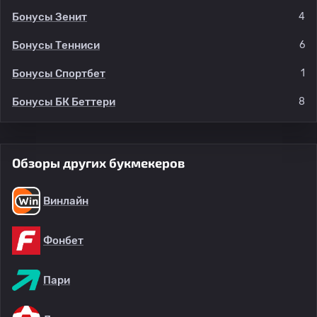
Бонусы Зенит
4
Бонусы Тенниси
6
Бонусы Спортбет
1
Бонусы БК Беттери
8
Обзоры других букмекеров
Винлайн
Фонбет
Пари