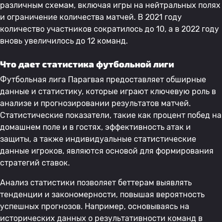
различным схемам, включая игры на нейтральных полях
и ограничение количества матчей. В 2021 году
количество участников сократилось до 10, а в 2022 году
вновь увеличилось до 12 команд.
Что дает статистика футбольной лиги
Футбольная лига Парагвая предоставляет обширные
данные и статистику, которые играют ключевую роль в
анализе и прогнозировании результатов матчей.
Статистические показатели, такие как процент побед на
домашнем поле и в гостях, эффективность атак и
защиты, а также индивидуальные статистические
данные игроков, являются основой для формирования
стратегий ставок.
Анализ статистики позволяет беттерам выявлять
тенденции и закономерности, повышая вероятность
успешных прогнозов. Например, основываясь на
исторических данных о результативности команд в