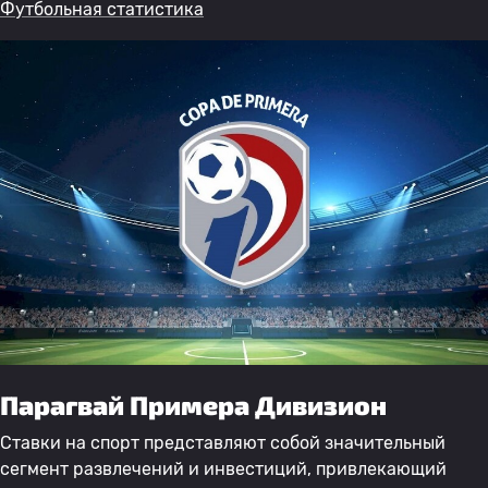
Футбольная статистика
Парагвай Примера Дивизион
Ставки на спорт представляют собой значительный
сегмент развлечений и инвестиций, привлекающий