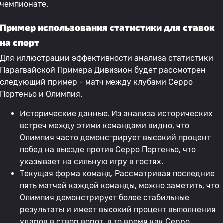
чемпионате.
Пример использования статистики для ставок
на спорт
Для иллюстрации эффективности анализа статистики
Парагвайской Примера Дивизион будет рассмотрен
следующий пример - матч между клубами Серро
Портеньо и Олимпия.
Исторические данные. Из анализа исторических
встреч между этими командами видно, что
Олимпия часто демонстрирует высокий процент
побед на выезде против Серро Портеньо, что
указывает на сильную игру в гостях.
Текущая форма команд. Рассматривая последние
пять матчей каждой команды, можно заметить, что
Олимпия демонстрирует более стабильные
результаты и имеет высокий процент выполнения
ударов в створ ворот, в то время как Серро