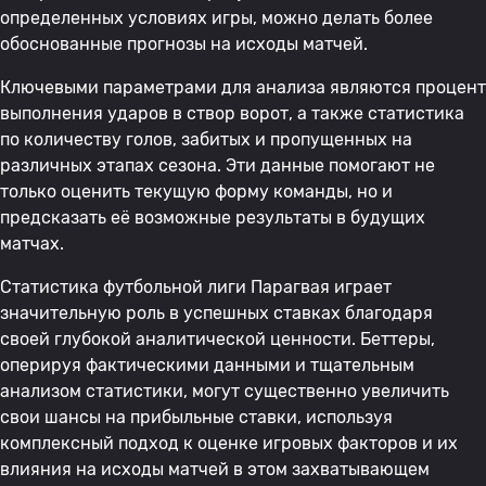
определенных условиях игры, можно делать более
обоснованные прогнозы на исходы матчей.
Ключевыми параметрами для анализа являются процент
выполнения ударов в створ ворот, а также статистика
по количеству голов, забитых и пропущенных на
различных этапах сезона. Эти данные помогают не
только оценить текущую форму команды, но и
предсказать её возможные результаты в будущих
матчах.
Статистика футбольной лиги Парагвая играет
значительную роль в успешных ставках благодаря
своей глубокой аналитической ценности. Беттеры,
оперируя фактическими данными и тщательным
анализом статистики, могут существенно увеличить
свои шансы на прибыльные ставки, используя
комплексный подход к оценке игровых факторов и их
влияния на исходы матчей в этом захватывающем