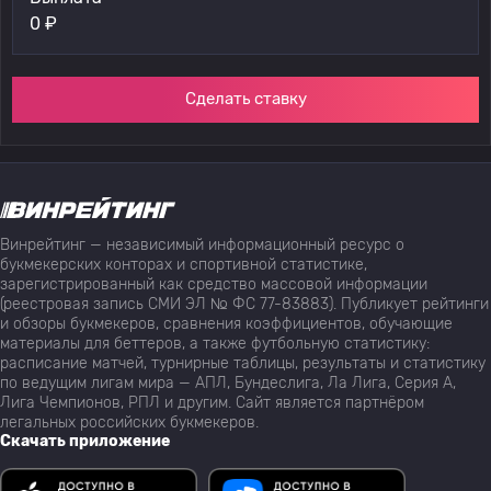
0
₽
Сделать ставку
Винрейтинг — независимый информационный ресурс о
букмекерских конторах и спортивной статистике,
зарегистрированный как средство массовой информации
(реестровая запись СМИ ЭЛ № ФС 77-83883). Публикует рейтинги
и обзоры букмекеров, сравнения коэффициентов, обучающие
материалы для беттеров, а также футбольную статистику:
расписание матчей, турнирные таблицы, результаты и статистику
по ведущим лигам мира — АПЛ, Бундеслига, Ла Лига, Серия А,
Лига Чемпионов, РПЛ и другим. Сайт является партнёром
легальных российских букмекеров.
Скачать приложение