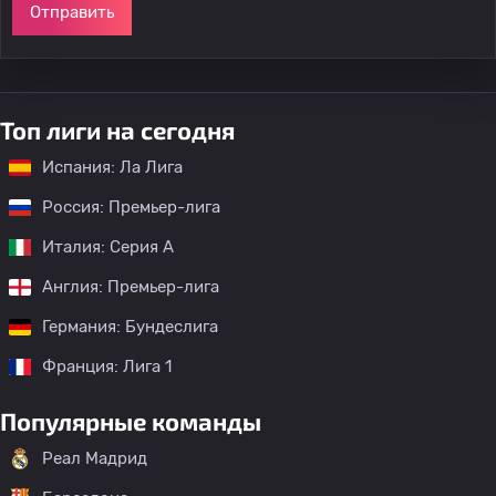
Отправить
Топ лиги на сегодня
Испания: Ла Лига
Россия: Премьер-лига
Италия: Серия А
Англия: Премьер-лига
Германия: Бундеслига
Франция: Лига 1
Популярные команды
Реал Мадрид