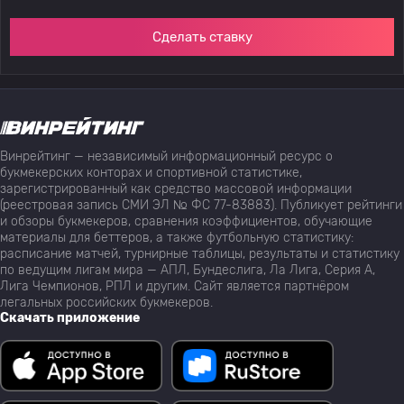
Сделать ставку
Винрейтинг — независимый информационный ресурс о
букмекерских конторах и спортивной статистике,
зарегистрированный как средство массовой информации
(реестровая запись СМИ ЭЛ № ФС 77-83883). Публикует рейтинги
и обзоры букмекеров, сравнения коэффициентов, обучающие
материалы для беттеров, а также футбольную статистику:
расписание матчей, турнирные таблицы, результаты и статистику
по ведущим лигам мира — АПЛ, Бундеслига, Ла Лига, Серия А,
Лига Чемпионов, РПЛ и другим. Сайт является партнёром
легальных российских букмекеров.
Скачать приложение