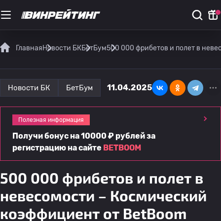
Главная
Новости БК
БетБум
500 000 фрибетов и полет в нев
11.04.2025
Новости БК
БетБум
Полезная информация
Получи бонус на 10000 ₽ рублей за
регистрацию на сайте
BETBOOM
500 000 фрибетов и полет в
невесомости – Космический
коэффициент от BetBoom