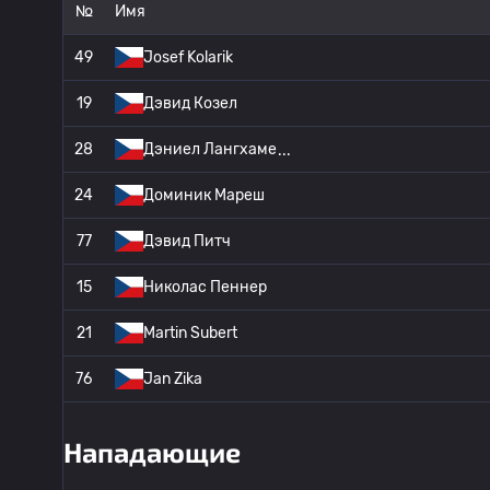
№
Имя
49
Josef Kolarik
19
Дэвид Козел
28
Дэниел Лангхаме
24
Доминик Мареш
77
Дэвид Питч
15
Николас Пеннер
21
Martin Subert
76
Jan Zika
Нападающие