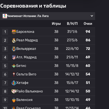
Соревнования и таблицы
Чемпионат Испании: Ла Лига
Игры
В/Н/П
Очки
Барселона
38
31/1/6
94
1
Реал Мадрид
38
27/5/6
86
2
Вильярреал
38
22/6/10
72
3
Атл. Мадрид
38
21/6/11
69
4
Бетис
38
15/15/8
60
5
Сельта Виго
38
14/12/12
54
6
Хетафе
38
15/6/17
51
7
Райо Вальекано
38
12/14/12
50
8
Валенсия
38
13/10/15
49
9
Реал Сосьедад
38
11/13/14
46
10