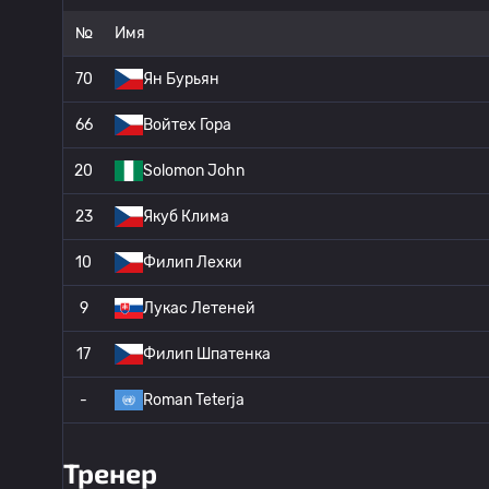
№
Имя
70
Ян Бурьян
66
Войтех Гора
20
Solomon John
23
Якуб Клима
10
Филип Лехки
9
Лукас Летеней
17
Филип Шпатенка
-
Roman Teterja
Тренер