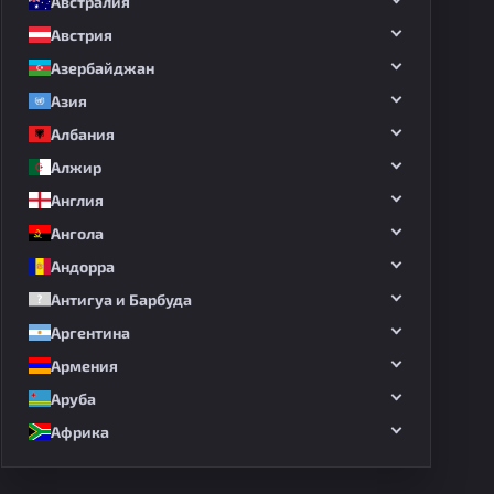
Австралия
Австрия
Азербайджан
Азия
Албания
Алжир
Англия
Ангола
Андорра
Антигуа и Барбуда
Аргентина
Армения
Аруба
Африка