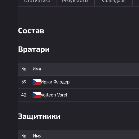
Статистика
Результаты
Календарь
Состав
Вратари
№
Имя
59
Иржи Флодер
42
Vojtech Vorel
Защитники
№
Имя