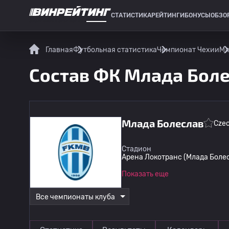
СТАТИСТИКА
РЕЙТИНГИ
БОНУСЫ
ОБЗО
СПОРТИВНАЯ СТАТИСТИКА
Главная
Футбольная статистика
Чемпионат Чехии
Мл
Состав ФК Млада Боле
Млада Болеслав
Czec
Стадион
Арена Локотранс (Млада Боле
Показать еще
Все чемпионаты клуба