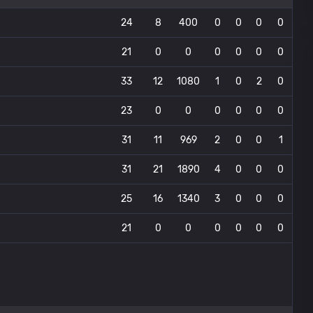
24
8
400
0
0
0
0
21
0
0
0
0
0
0
33
12
1080
1
0
2
0
23
0
0
0
0
0
0
31
11
969
2
0
0
1
31
21
1890
4
0
0
0
25
16
1340
3
0
0
0
21
0
0
0
0
0
0