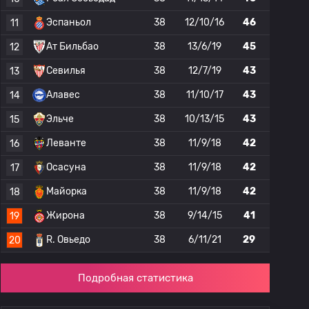
Эспаньол
38
12/10/16
46
11
Ат Бильбао
38
13/6/19
45
12
Севилья
38
12/7/19
43
13
Алавес
38
11/10/17
43
14
Эльче
38
10/13/15
43
15
Леванте
38
11/9/18
42
16
Осасуна
38
11/9/18
42
17
Майорка
38
11/9/18
42
18
Жирона
38
9/14/15
41
19
R. Овьедо
38
6/11/21
29
20
Подробная статистика