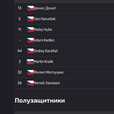
13
Денис Донат
5
Jan Harustak
11
Matej Hybs
-
Adam Kadlec
44
Ondrej Karafiat
3
Martin Kralik
32
Филип Матоушек
26
Матей Заховал
Полузащитники