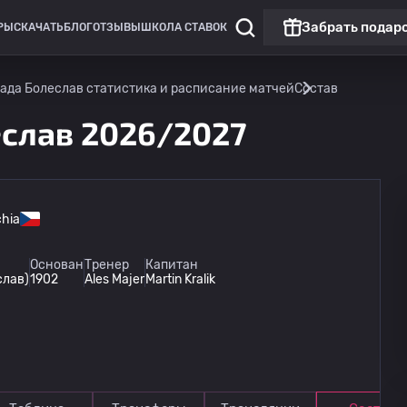
Забрать подар
РЫ
СКАЧАТЬ
БЛОГ
ОТЗЫВЫ
ШКОЛА СТАВОК
ада Болеслав статистика и расписание матчей
Состав
слав 2026/2027
hia
Чемпионат Чехии
Матч дня
Основан
Тренер
Капитан
слав)
1902
Ales Majer
Martin Kralik
ФК Пардубице
15.08
18:00
Млада Болеслав