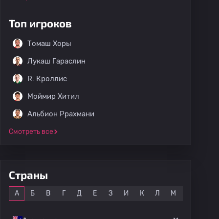
Топ игроков
Томаш Хоры
Лукаш Гараслин
R. Кроллис
Моймир Хитил
Альбион Ррахмани
Смотреть все
Страны
Все
А
Б
В
Г
Д
Е
З
И
К
Л
М
Н
О