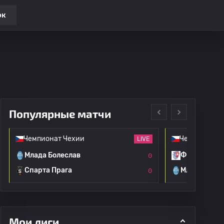
ок
Популярные матчи
Чемпионат Чехии
Чемпионат 
LIVE
Млада Болеслав
ФК Пардуби
0
Спарта Прага
Млада Боле
0
Мои лиги