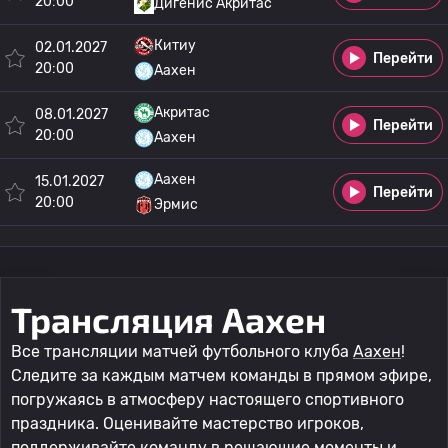
20:00
Дигенис Акритас
Китиу
02.01.2027
Перейти
20:00
Аахен
Акритас
08.01.2027
Перейти
20:00
Аахен
Аахен
15.01.2027
Перейти
20:00
Эрмис
Трансляция Аахен
Все трансляции матчей футбольного клуба
Аахен
!
Следите за каждым матчем команды в прямом эфире,
погружаясь в атмосферу настоящего спортивного
праздника. Оценивайте мастерство игроков,
поддерживайте команду в решающие моменты и