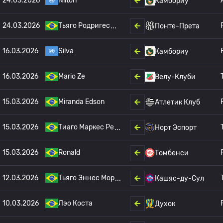
24.03.2026
Nilton
Камбориу
24.03.2026
Тьяго Родригес
Понте-Прета
16.03.2026
Silva
Камбориу
16.03.2026
Mario Ze
Велу-Клуби
15.03.2026
Miranda Edson
Атлетик Клуб
15.03.2026
Тиаго Маркес Ре
Норт Эспорт
15.03.2026
Ronald
Томбенси
12.03.2026
Тьяго Эннес Мор
Кашяс-ду-Сул
10.03.2026
Лэо Коста
Духок