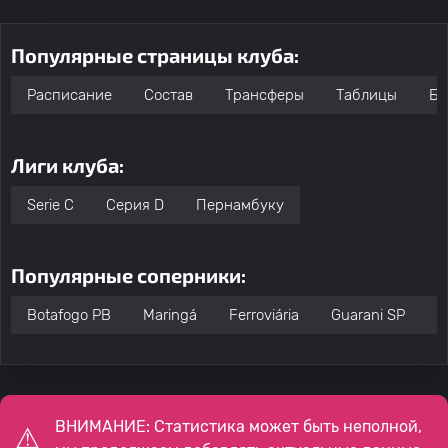
Популярные страницы клуба:
Расписание
Состав
Трансферы
Таблицы
Бо
Лиги клуба:
Serie C
Серия D
Пернамбуку
Популярные соперники:
Botafogo PB
Maringá
Ferroviária
Guarani SP
I
ВНИМАНИЕ: Статистика может быть неполной,