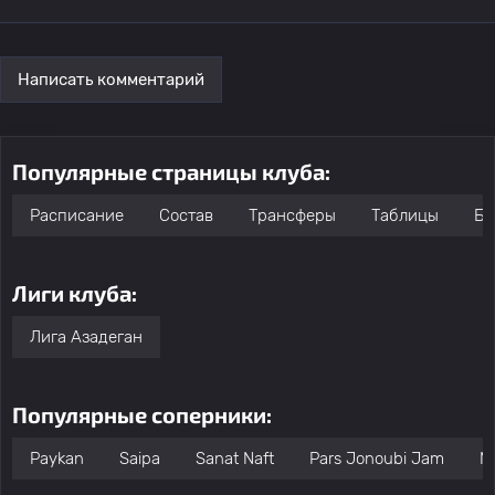
Написать комментарий
Популярные страницы клуба:
Расписание
Состав
Трансферы
Таблицы
Бо
Лиги клуба:
Лига Азадеган
Популярные соперники:
Paykan
Saipa
Sanat Naft
Pars Jonoubi Jam
M