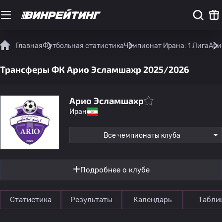
Главная
Футбольная статистика
Чемпионат Ирана: 1 Лига
Ари
Трансферы ФК Арио Эсламшахр 2025/2026
Арио Эсламшахр
Иран
Все чемпионаты клуба
Подробнее о клубе
Статистика
Результаты
Календарь
Табли