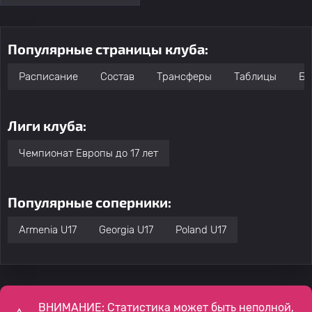
Популярные страницы клуба:
Расписание
Состав
Трансферы
Таблицы
Бо
Лиги клуба:
Чемпионат Европы до 17 лет
Популярные соперники:
Armenia U17
Georgia U17
Poland U17
ВНИМАНИЕ: Статистика может быть неполной,