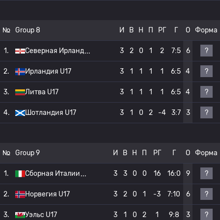
№
Group 8
И
В
Н
П
РГ
Г
О
Форма
?
1.
Северная Ирланд
3
2
0
1
2
7:5
6
?
2.
Ирландия U17
3
1
1
1
1
6:5
4
?
3.
Литва U17
3
1
1
1
1
6:5
4
?
4.
Шотландия U17
3
1
0
2
-4
3:7
3
№
Group 9
И
В
Н
П
РГ
Г
О
Форма
?
1.
Сборная Италии
3
3
0
0
16
16:0
9
?
2.
Норвегия U17
3
2
0
1
-3
7:10
6
?
3.
Уэльс U17
3
1
0
2
1
9:8
3