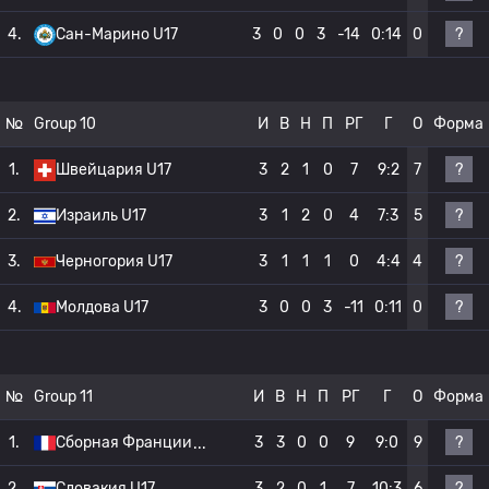
?
4.
Сан-Марино U17
3
0
0
3
-14
0:14
0
№
Group 10
И
В
Н
П
РГ
Г
О
Форма
?
1.
Швейцария U17
3
2
1
0
7
9:2
7
?
2.
Израиль U17
3
1
2
0
4
7:3
5
?
3.
Черногория U17
3
1
1
1
0
4:4
4
?
4.
Молдова U17
3
0
0
3
-11
0:11
0
№
Group 11
И
В
Н
П
РГ
Г
О
Форма
?
1.
Сборная Франции
3
3
0
0
9
9:0
9
?
2.
Словакия U17
3
2
0
1
7
10:3
6