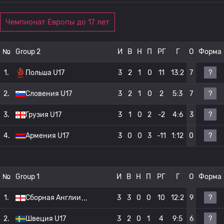
Чемпионат Европы до 17 лет
№
Group 2
И
В
Н
П
РГ
Г
О
Форма
?
1.
Польша U17
3
2
1
0
11
13:2
7
?
2.
Словения U17
3
2
1
0
2
5:3
7
?
3.
Грузия U17
3
1
0
2
-2
4:6
3
?
4.
Армения U17
3
0
0
3
-11
1:12
0
№
Group 1
И
В
Н
П
РГ
Г
О
Форма
?
1.
Сборная Англии
3
3
0
0
10
12:2
9
?
2.
Швеция U17
3
2
0
1
4
9:5
6