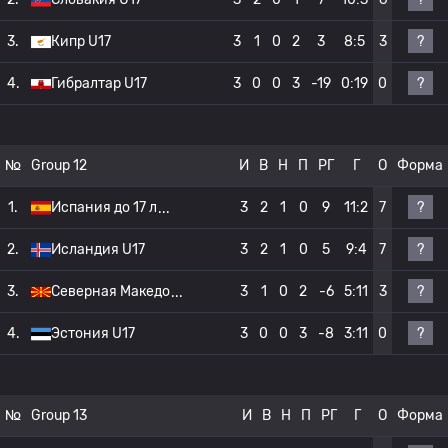
?
3.
Кипр U17
3
1
0
2
3
8:5
3
?
4.
Гибралтар U17
3
0
0
3
-19
0:19
0
№
Group 12
И
В
Н
П
РГ
Г
О
Форма
?
1.
Испания до 17 л
3
2
1
0
9
11:2
7
?
2.
Исландия U17
3
2
1
0
5
9:4
7
?
3.
Северная Македо
3
1
0
2
-6
5:11
3
?
4.
Эстония U17
3
0
0
3
-8
3:11
0
№
Group 13
И
В
Н
П
РГ
Г
О
Форма