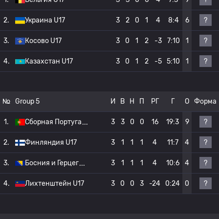
?
2.
Украина U17
3
2
0
1
4
8:4
6
?
3.
Косово U17
3
0
1
2
-3
7:10
1
?
4.
Казахстан U17
3
0
1
2
-5
5:10
1
№
Group 5
И
В
Н
П
РГ
Г
О
Форма
?
1.
Сборная Португа
3
3
0
0
16
19:3
9
?
2.
Финляндия U17
3
1
1
1
4
11:7
4
?
3.
Босния и Герцег
3
1
1
1
4
10:6
4
?
4.
Лихтенштейн U17
3
0
0
3
-24
0:24
0