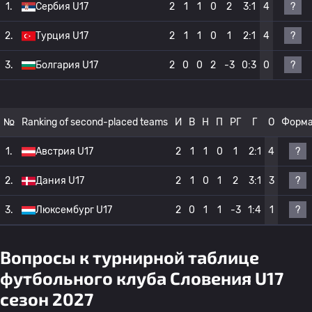
?
1.
Сербия U17
2
1
1
0
2
3:1
4
?
2.
Турция U17
2
1
1
0
1
2:1
4
?
3.
Болгария U17
2
0
0
2
-3
0:3
0
№
Ranking of second-placed teams
И
В
Н
П
РГ
Г
О
Форм
?
1.
Австрия U17
2
1
1
0
1
2:1
4
?
2.
Дания U17
2
1
0
1
2
3:1
3
?
3.
Люксембург U17
2
0
1
1
-3
1:4
1
Вопросы к турнирной таблице
футбольного клуба Словения U17
сезон 2027