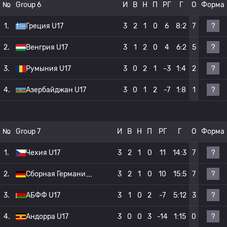
№
Group 6
И
В
Н
П
РГ
Г
О
Форма
?
1.
Греция U17
3
2
1
0
6
8:2
7
?
2.
Венгрия U17
3
1
2
0
4
6:2
5
?
3.
Румыния U17
3
0
2
1
-3
1:4
2
?
4.
Азербайджан U17
3
0
1
2
-7
1:8
1
№
Group 7
И
В
Н
П
РГ
Г
О
Форма
?
1.
Чехия U17
3
2
1
0
11
14:3
7
?
2.
Сборная Германи
3
2
1
0
10
15:5
7
?
3.
АБФФ U17
3
1
0
2
-7
5:12
3
?
4.
Андорра U17
3
0
0
3
-14
1:15
0