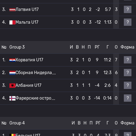
?
3.
Латвия U17
3
1
0
2
-2
5:7
3
?
4.
Мальта U17
3
0
0
3
-12
1:13
0
№
Group 3
И
В
Н
П
РГ
Г
О
Форма
?
1.
Хорватия U17
3
2
1
0
9
11:2
7
?
2.
Сборная Нидерла
3
2
0
1
9
12:3
6
?
3.
Албания U17
3
1
1
1
-4
2:6
4
?
4.
Фарерские остро
3
0
0
3
-14
0:14
0
№
Group 4
И
В
Н
П
РГ
Г
О
Форма
?
1.
Бельгия U17
3
3
0
0
4
7:3
9