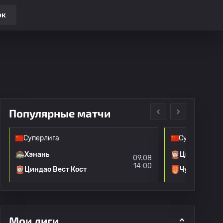
ок
Популярные матчи
Суперлига
Суперлига
Хэнань
Циндао Вест
09.08
14:00
Циндао Вест Кост
Чунцин Тун
Мои лиги