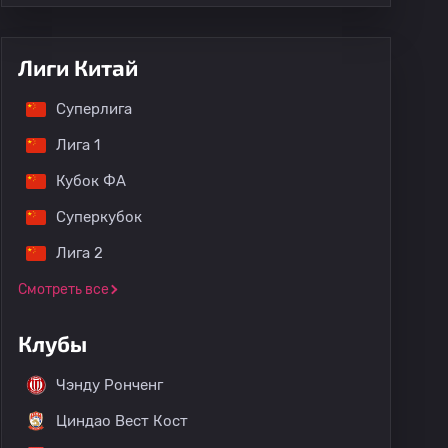
Лиги Китай
Суперлига
Лига 1
Кубок ФА
Суперкубок
Лига 2
Смотреть все
Клубы
Чэнду Ронченг
Циндао Вест Кост