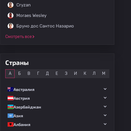
Cryzan
Moraes Wesley
Бруно дос Сантос Назарио
Смотреть все
Страны
Все
А
Б
В
Г
Д
Е
З
И
К
Л
М
Н
О
Австралия
Австрия
Азербайджан
Азия
Албания