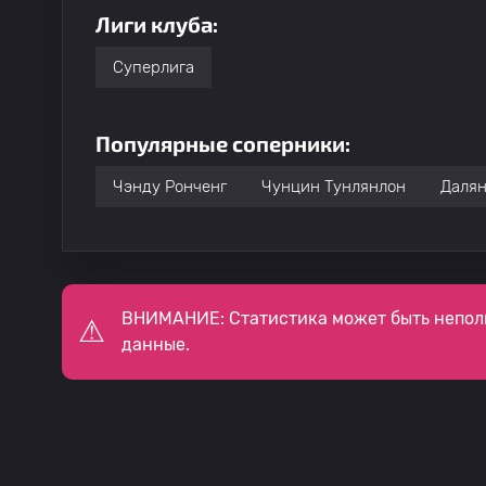
Лиги клуба:
Суперлига
Популярные соперники:
Чэнду Ронченг
Чунцин Тунлянлон
Далян
ВНИМАНИЕ: Статистика может быть непол
данные.