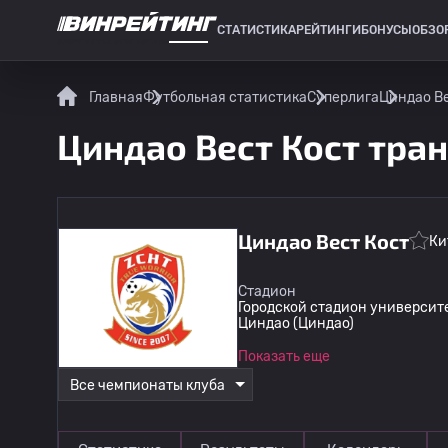
СТАТИСТИКА
РЕЙТИНГИ
БОНУСЫ
ОБЗО
СПОРТИВНАЯ СТАТИСТИКА
Главная
Футбольная статистика
Суперлига
Циндао Ве
Циндао Вест Кост тра
Циндао Вест Кост
Ки
Стадион
Городской стадион университ
Циндао (Циндао)
Показать еще
Все чемпионаты клуба