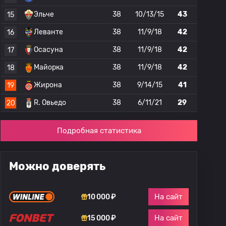
Эльче
38
10/13/15
43
15
Леванте
38
11/9/18
42
16
Осасуна
38
11/9/18
42
17
Майорка
38
11/9/18
42
18
Жирона
38
9/14/15
41
19
R. Овьедо
38
6/11/21
29
20
Подробная статистика
Можно доверять
На сайт
10 000 ₽
На сайт
15 000 ₽