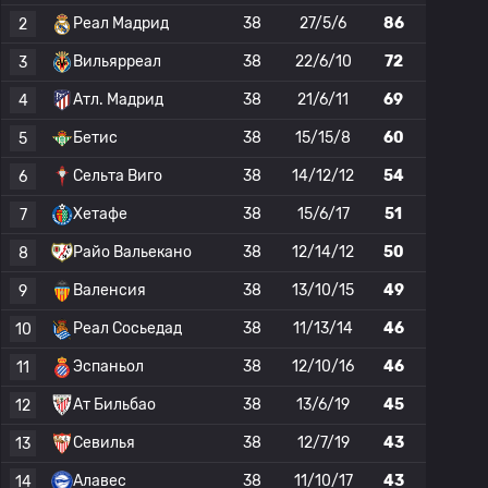
Реал Мадрид
38
27/5/6
86
2
Вильярреал
38
22/6/10
72
3
Атл. Мадрид
38
21/6/11
69
4
Бетис
38
15/15/8
60
5
Сельта Виго
38
14/12/12
54
6
Хетафе
38
15/6/17
51
7
Райо Вальекано
38
12/14/12
50
8
Валенсия
38
13/10/15
49
9
Реал Сосьедад
38
11/13/14
46
10
Эспаньол
38
12/10/16
46
11
Ат Бильбао
38
13/6/19
45
12
Севилья
38
12/7/19
43
13
Алавес
38
11/10/17
43
14