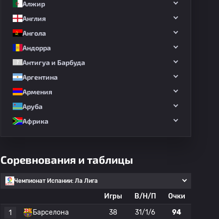
Алжир
Англия
Ангола
Андорра
Антигуа и Барбуда
Аргентина
Армения
Аруба
Африка
Соревнования и таблицы
Чемпионат Испании: Ла Лига
Игры
В/Н/П
Очки
Барселона
38
31/1/6
94
1