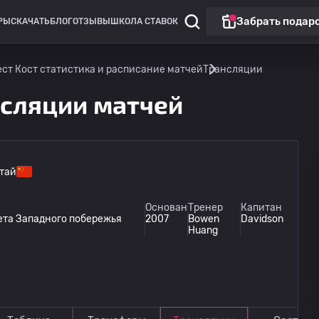
Забрать подар
РЫ
СКАЧАТЬ
БЛОГ
ОТЗЫВЫ
ШКОЛА СТАВОК
ст Кост статистика и расписание матчей
Трансляции
нсляции матчей
тай
Суперлига
Основан
Тренер
Капитан
ета Западного побережья
2007
Bowen
Davidson
Циндао Вест Кост
14.08
Huang
15:00
Чунцин Тунлянлон