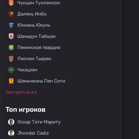
Чунцин Тунлянлон
Далянь Инбо
Юннань Юкунь
Шаньдун Тайшан
Пекинская гвардия
Ляонин Тьерен
Чжэцзян
Шэньчжэнь Пен Сити
Смотреть все
Топ игроков
Оскар Тати Мариту
Jhonder Cadiz