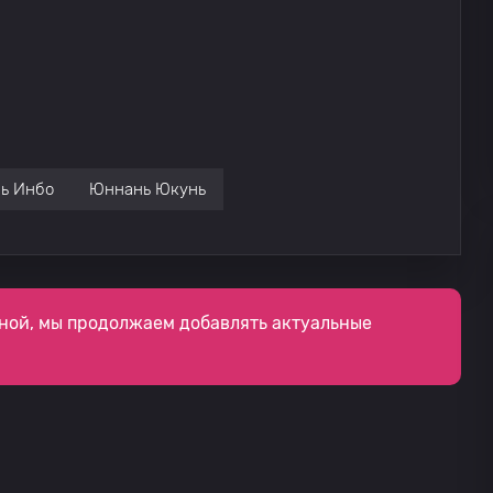
ь Инбо
Юннань Юкунь
ной, мы продолжаем добавлять актуальные