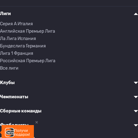
Лиги
Серия A Италия
Английская Премьер Лига
Ла Лига Испания
Бундеслига Германия
Лига 1 Франция
Российская Премьер Лига
Все лиги
Клубы
Чемпионаты
Сборные команды
Футболисты
Получи
подарок!