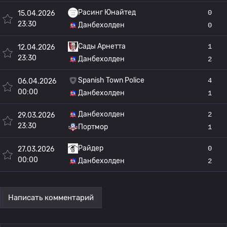
Расинг Юнайтед
0
15.04.2026
23:30
Данбехолден
0
Сады Арнетта
1
12.04.2026
23:30
Данбехолден
2
Spanish Town Police
4
06.04.2026
00:00
Данбехолден
1
Данбехолден
2
29.03.2026
23:30
Портмор
1
Райдер
0
27.03.2026
00:00
Данбехолден
2
Написать комментарий