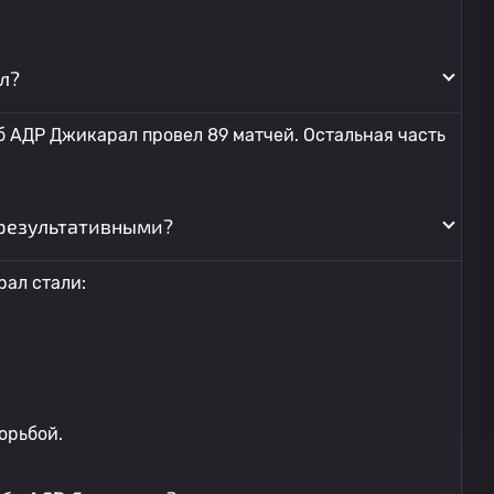
л?
б АДР Джикарал провел 89 матчей. Остальная часть
результативными?
ал стали:
орьбой.