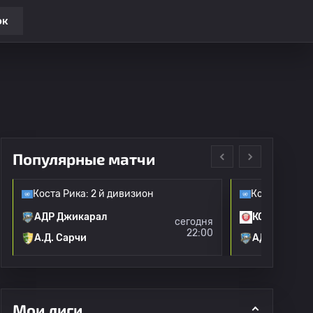
ок
Популярные матчи
Коста Рика: 2 й дивизион
Коста Рика: 
АДР Джикарал
КОФУТПА
сегодня
22:00
А.Д. Сарчи
АДР Джикар
Мои лиги