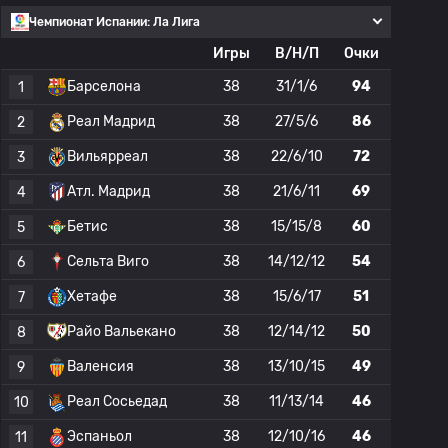
Чемпионат Испании: Ла Лига
Игры
В/Н/П
Очки
Барселона
38
31/1/6
94
1
Реал Мадрид
38
27/5/6
86
2
Вильярреал
38
22/6/10
72
3
Атл. Мадрид
38
21/6/11
69
4
Бетис
38
15/15/8
60
5
Сельта Виго
38
14/12/12
54
6
Хетафе
38
15/6/17
51
7
Райо Вальекано
38
12/14/12
50
8
Валенсия
38
13/10/15
49
9
Реал Сосьедад
38
11/13/14
46
10
Эспаньол
38
12/10/16
46
11