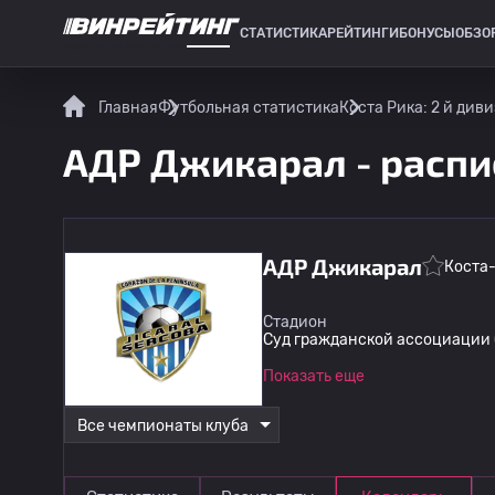
СТАТИСТИКА
РЕЙТИНГИ
БОНУСЫ
ОБЗО
СПОРТИВНАЯ СТАТИСТИКА
Главная
Футбольная статистика
Коста Рика: 2 й див
АДР Джикарал - распи
АДР Джикарал
Коста
Стадион
Суд гражданской ассоциации
Показать еще
Все чемпионаты клуба