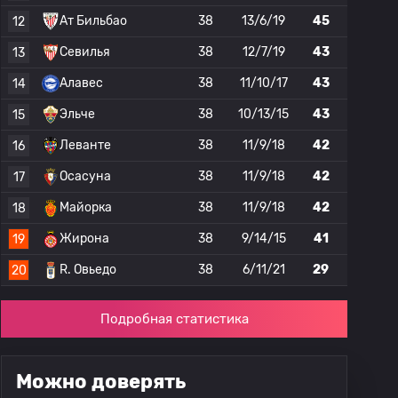
Ат Бильбао
38
13/6/19
45
12
Севилья
38
12/7/19
43
13
Алавес
38
11/10/17
43
14
Эльче
38
10/13/15
43
15
Леванте
38
11/9/18
42
16
Осасуна
38
11/9/18
42
17
Майорка
38
11/9/18
42
18
Жирона
38
9/14/15
41
19
R. Овьедо
38
6/11/21
29
20
Подробная статистика
Можно доверять