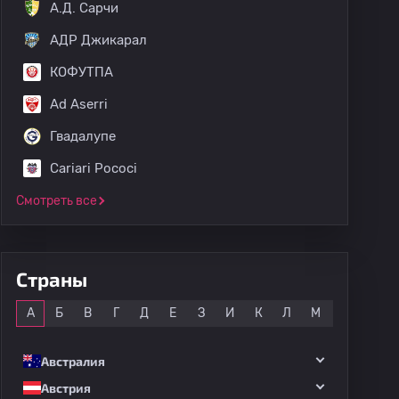
А.Д. Сарчи
АДР Джикарал
КОФУТПА
Ad Aserri
Гвадалупе
Cariari Pococi
Смотреть все
Страны
Все
А
Б
В
Г
Д
Е
З
И
К
Л
М
Н
О
Австралия
Австрия