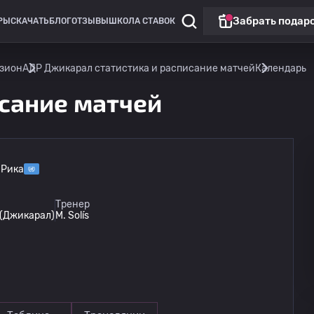
Забрать подар
РЫ
СКАЧАТЬ
БЛОГ
ОТЗЫВЫ
ШКОЛА СТАВОК
изион
АДР Джикарал статистика и расписание матчей
Календарь
сание матчей
-Рика
Коста Рика: 2 й дивизион
Тренер
 (Джикарал)
M. Solís
КОФУТПА
16.08
23:00
АДР Джикарал