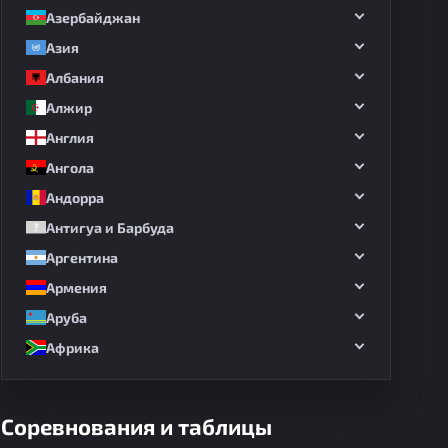
Азербайджан
Азия
Албания
Алжир
Англия
Ангола
Андорра
Антигуа и Барбуда
Аргентина
Армения
Аруба
Африка
Соревнования и таблицы