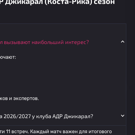
Р Джикарал (Коста-Рика) сезон
л вызывают наибольший интерес?
ючают:
ов и экспертов.
на 2026/2027 у клуба АДР Джикарал?
и 11 встреч. Каждый матч важен для итогового