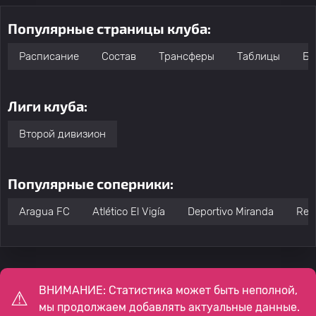
Популярные страницы клуба:
Расписание
Состав
Трансферы
Таблицы
Бо
Лиги клуба:
Второй дивизион
Популярные соперники:
Aragua FC
Atlético El Vigía
Deportivo Miranda
Real
ВНИМАНИЕ: Статистика может быть неполной,
мы продолжаем добавлять актуальные данные.