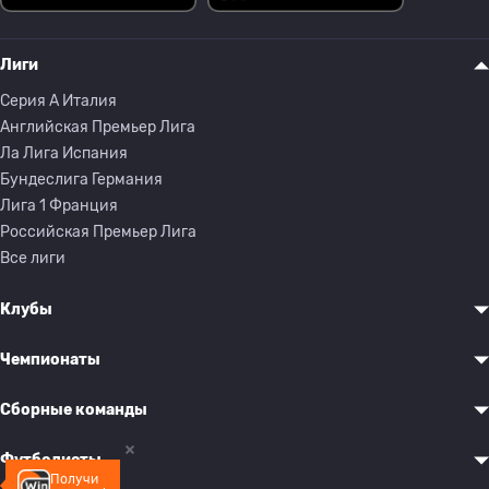
Лиги
Серия A Италия
Английская Премьер Лига
Ла Лига Испания
Бундеслига Германия
Лига 1 Франция
Российская Премьер Лига
Все лиги
Клубы
Чемпионаты
Сборные команды
Футболисты
Получи