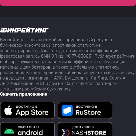
Винрейтинг — независимый информационный ресурс о
букмекерских конторах и спортивной статистике,
зарегистрированный как средство массовой информации
(реестровая запись СМИ ЭЛ № ФС 77-83883). Публикует рейтинги
и обзоры букмекеров, сравнения коэффициентов, обучающие
материалы для беттеров, а также футбольную статистику:
расписание матчей, турнирные таблицы, результаты и статистику
по ведущим лигам мира — АПЛ, Бундеслига, Ла Лига, Серия А,
Лига Чемпионов, РПЛ и другим. Сайт является партнёром
легальных российских букмекеров.
Скачать приложение